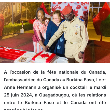
o
y
e
r
u
n
c
o
u
r
r
i
A l’occasion de la fête nationale du Canada,
e
l’ambassadrice du Canada au Burkina Faso, Lee-
l
Anne Hermann a organisé un cocktail le mardi
25 juin 2024, à Ouagadougou, où les relations
entre le Burkina Faso et le Canada ont été