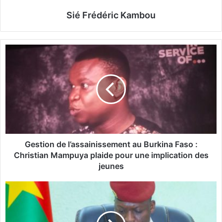
Sié Frédéric Kambou
G
e
s
t
i
o
n
d
e
l
Gestion de l’assainissement au Burkina Faso :
’
Christian Mampuya plaide pour une implication des
a
jeunes
s
s
C
a
o
i
m
n
p