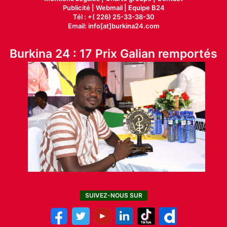
Publicité
|
Webmail |
Equipe B24
Tél : +( 226) 25-33-38-30
Email: info[at]burkina24.com
Burkina 24 : 17 Prix Galian remportés
SUIVEZ-NOUS SUR