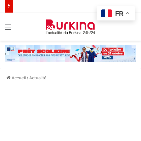
FR
Menu
Accueil
/
Actualité