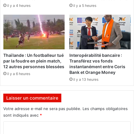
n
il y a 4 heures
il y a 5 heures
:
i
C
s
h
t
r
r
i
e
s
s
t
d
i
u
Thaïlande : Un footballeur tué
Interopérabilité bancaire :
a
m
par la foudre en plein match,
Transférez vos fonds
n
e
12 autres personnes blessées
instantanément entre Coris
M
r
Bank et Orange Money
il y a 6 heures
a
c
il y a 13 heures
m
r
p
e
u
d
Laisser un commentaire
y
i
a
2
Votre adresse e-mail ne sera pas publiée.
Les champs obligatoires
p
6
sont indiqués avec
*
l
j
C
a
u
i
i