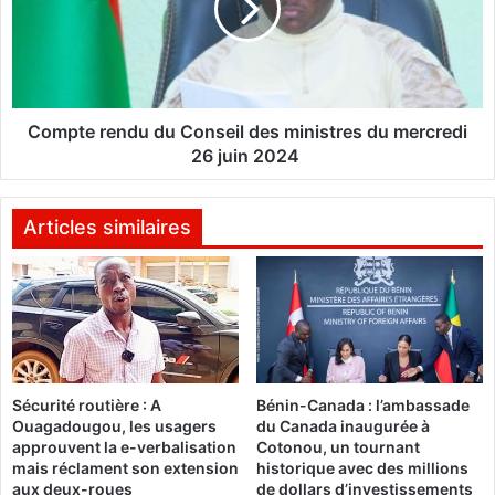
i
t
s
e
s
r
e
e
m
n
e
d
Compte rendu du Conseil des ministres du mercredi
n
u
26 juin 2024
t
d
a
u
u
C
Articles similaires
B
o
u
n
r
s
k
e
i
i
n
l
a
d
F
Sécurité routière : A
Bénin-Canada : l’ambassade
e
Ouagadougou, les usagers
du Canada inaugurée à
a
s
approuvent la e-verbalisation
Cotonou, un tournant
s
m
mais réclament son extension
historique avec des millions
o
i
aux deux-roues
de dollars d’investissements