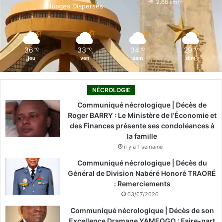
2.66 km/h
Nuages Dispersés
k
n
a
m
36
33
34
29
℃
℃
℃
℃
jeu
ven
sam
dim
NÉCROLOGIE
Communiqué nécrologique | Décès de
Roger BARRY : Le Ministère de l’Économie et
des Finances présente ses condoléances à
la famille
il y a 1 semaine
Communiqué nécrologique | Décès du
Général de Division Nabéré Honoré TRAORÉ
: Remerciements
03/07/2026
Communiqué nécrologique | Décès de son
Excellence Dramane YAMEOGO : Faire-part