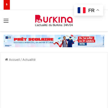
FR
Menu
Accueil
/
Actualité