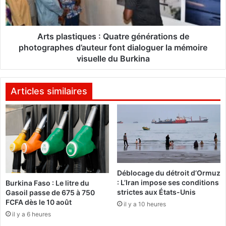
B
a
e
s
t
t
i
i
Arts plastiques : Quatre générations de
n
q
photographes d’auteur font dialoguer la mémoire
v
u
visuelle du Burkina
e
e
s
s
t
:
Articles similaires
i
Q
t
u
d
a
a
t
n
r
s
e
l
g
e
Déblocage du détroit d’Ormuz
é
: L’Iran impose ses conditions
s
Burkina Faso : Le litre du
n
strictes aux États-Unis
Gasoil passe de 675 à 750
l
é
FCFA dès le 10 août
i
il y a 10 heures
r
c
il y a 6 heures
a
e
t