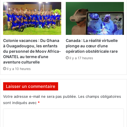
n
i
c
o
e
n
s
s
i
d
n
e
Colonie vacances : Du Ghana
Canada : La réalité virtuelle
t
p
à Ouagadougou, les enfants
plonge au cœur d’une
e
h
du personnel de Moov Africa-
opération obstétricale rare
r
o
ONATEL au terme d’une
il y a 17 heures
n
t
aventure culturelle
a
o
il y a 10 heures
t
g
i
r
o
a
Laisser un commentaire
n
p
a
h
Votre adresse e-mail ne sera pas publiée.
Les champs obligatoires
l
e
sont indiqués avec
*
e
s
s
C
d
e
’
o
t
a