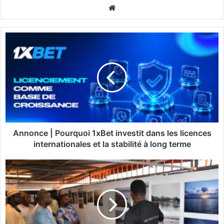
We
bsi
te
A
n
n
o
n
c
e
|
P
o
Annonce | Pourquoi 1xBet investit dans les licences
u
internationales et la stabilité à long terme
r
q
A
u
r
o
t
i
s
1
p
x
l