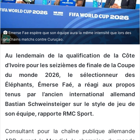
n
c
o
u
r
Emerse Fae espère que son équipe aura la même intensité que lors des
r
prochains matchs contre Curuçao.
i
e
Au lendemain de la qualification de la Côte
l
d’Ivoire pour les seizièmes de finale de la Coupe
du monde 2026, le sélectionneur des
Éléphants, Émerse Faé, a réagi aux propos
tenus par l’ancien international allemand
Bastian Schweinsteiger sur le style de jeu de
son équipe, rapporte RMC Sport.
Consultant pour la chaîne publique allemande