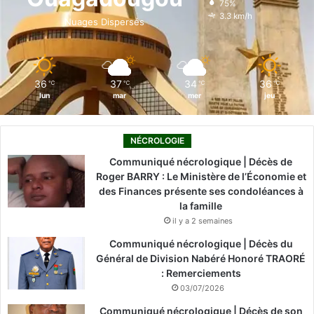
75%
o
i
e
r
3.3 km/h
Nuages Dispersés
k
n
a
m
36
37
34
36
℃
℃
℃
℃
lun
mar
mer
jeu
NÉCROLOGIE
Communiqué nécrologique | Décès de
Roger BARRY : Le Ministère de l’Économie et
des Finances présente ses condoléances à
la famille
il y a 2 semaines
Communiqué nécrologique | Décès du
Général de Division Nabéré Honoré TRAORÉ
: Remerciements
03/07/2026
Communiqué nécrologique | Décès de son