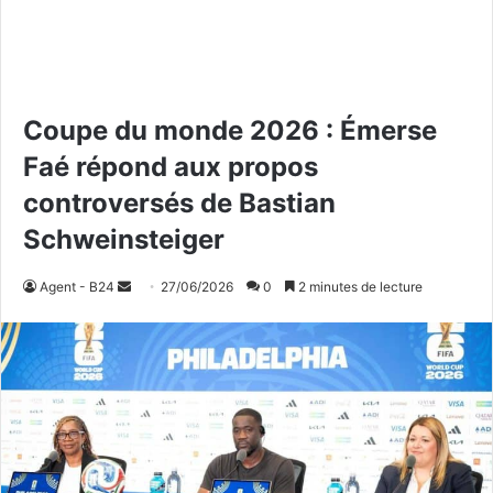
Coupe du monde 2026 : Émerse
Faé répond aux propos
controversés de Bastian
Schweinsteiger
Agent - B24
E
27/06/2026
0
2 minutes de lecture
n
v
o
y
e
r
u