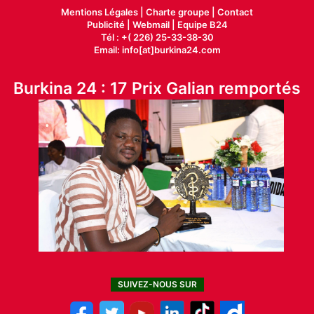
Mentions Légales |
Charte groupe |
Contact
Publicité
|
Webmail |
Equipe B24
Tél : +( 226) 25-33-38-30
Email: info[at]burkina24.com
Burkina 24 : 17 Prix Galian remportés
SUIVEZ-NOUS SUR