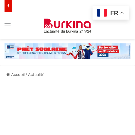
FR
Menu
Accueil
/
Actualité