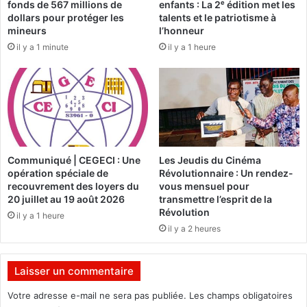
fonds de 567 millions de
enfants : La 2ᵉ édition met les
l
t
dollars pour protéger les
talents et le patriotisme à
l
i
mineurs
l’honneur
e
r
il y a 1 minute
il y a 1 heure
c
a
t
g
i
e
v
d
i
u
t
F
é
a
s
s
Communiqué | CEGECI : Une
Les Jeudis du Cinéma
t
o
opération spéciale de
Révolutionnaire : Un rendez-
e
L
recouvrement des loyers du
vous mensuel pour
r
o
20 juillet au 19 août 2026
transmettre l’esprit de la
r
t
Révolution
il y a 1 heure
i
o
il y a 2 heures
t
N
o
E
r
K
Laisser un commentaire
i
R
a
E
Votre adresse e-mail ne sera pas publiée.
Les champs obligatoires
l