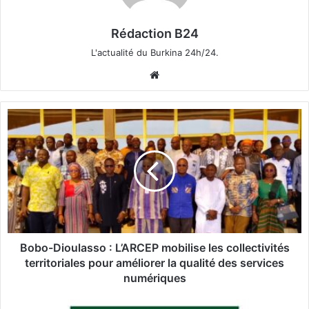
Rédaction B24
L'actualité du Burkina 24h/24.
We
bsi
te
B
o
b
o
-
D
i
o
u
l
Bobo-Dioulasso : L’ARCEP mobilise les collectivités
a
territoriales pour améliorer la qualité des services
s
numériques
s
o
C