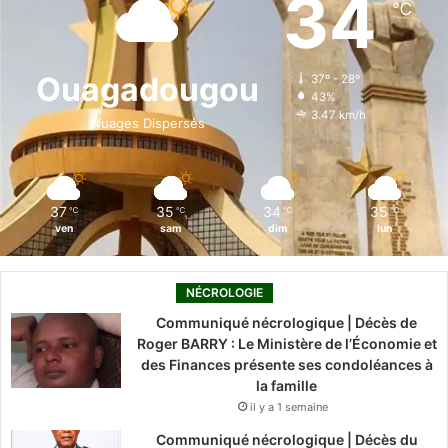
34
℃
b
e
u
a
o
o
d
b
g
k
Ouagadougou
37º - 28º
43%
o
i
e
r
3.47 km/h
Nuages Dispersés
k
n
a
m
37
35
34
35
℃
℃
℃
℃
ven
sam
dim
lun
NÉCROLOGIE
Communiqué nécrologique | Décès de
Roger BARRY : Le Ministère de l’Économie et
des Finances présente ses condoléances à
la famille
il y a 1 semaine
Communiqué nécrologique | Décès du