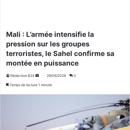
Mali : L’armée intensifie la
pression sur les groupes
terroristes, le Sahel confirme sa
montée en puissance
Rédaction B24
E
29/06/2026
0
n
Temps de lecture 1 minute
v
o
y
e
r
u