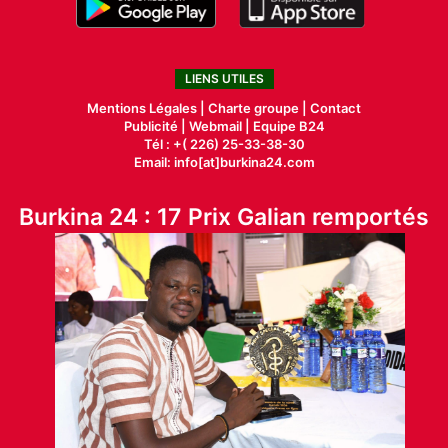
LIENS UTILES
Mentions Légales |
Charte groupe |
Contact
Publicité
|
Webmail |
Equipe B24
Tél : +( 226) 25-33-38-30
Email: info[at]burkina24.com
Burkina 24 : 17 Prix Galian remportés