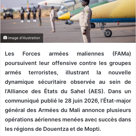
n
c
o
u
r
r
Image d'illustration
i
e
Les Forces armées maliennes (FAMa)
l
poursuivent leur offensive contre les groupes
armés terroristes, illustrant la nouvelle
dynamique sécuritaire observée au sein de
l’Alliance des États du Sahel (AES). Dans un
communiqué publié le 28 juin 2026, l’État-major
général des Armées du Mali annonce plusieurs
opérations aériennes menées avec succès dans
les régions de Douentza et de Mopti.