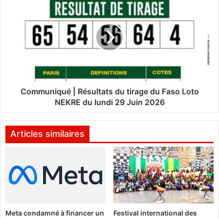
:
o
L
m
’
m
A
u
R
n
C
i
E
q
P
u
m
é
Communiqué | Résultats du tirage du Faso Loto
o
|
NEKRE du lundi 29 Juin 2026
b
R
i
é
l
s
Articles similaires
i
u
s
l
e
t
l
a
e
t
s
s
c
d
o
Meta condamné à financer un
Festival international des
u