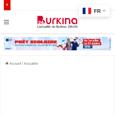
FR
Menu
Accueil
/
Actualité