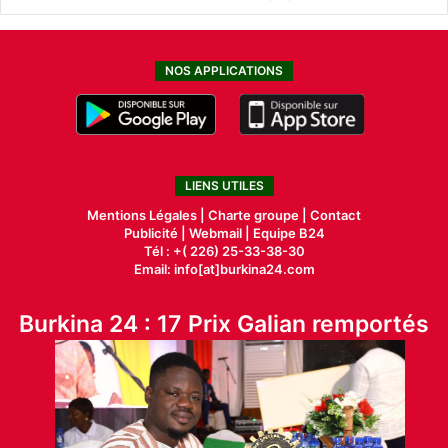
NOS APPLICATIONS
LIENS UTILES
Mentions Légales |
Charte groupe |
Contact
Publicité
|
Webmail |
Equipe B24
Tél : +( 226) 25-33-38-30
Email: info[at]burkina24.com
Burkina 24 : 17 Prix Galian remportés