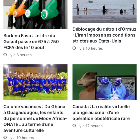
a
r
C
C
h
i
a
t
Déblocage du détroit d’Ormuz
m
y
: L’Iran impose ses conditions
Burkina Faso : Le litre du
b
»
strictes aux États-Unis
Gasoil passe de 675 à 750
r
,
FCFA dès le 10 août
il y a 10 heures
e
u
il y a 6 heures
d
n
e
j
c
e
o
u
m
v
m
i
e
d
r
é
Colonie vacances : Du Ghana
Canada : La réalité virtuelle
c
o
à Ouagadougou, les enfants
plonge au cœur d’une
e
1
du personnel de Moov Africa-
opération obstétricale rare
e
0
ONATEL au terme d’une
il y a 17 heures
t
0
aventure culturelle
d
%
il y a 10 heures