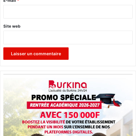
e
E-mail
*
*
Site web