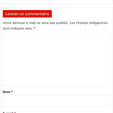
’
«
i
m
n
a
Laisser un commentaire
d
d
u
e
Votre adresse e-mail ne sera pas publiée.
Les champs obligatoires
s
i
sont indiqués avec
*
t
n
C
r
S
i
e
o
e
n
m
d
e
u
g
m
B
a
e
u
l
r
»
n
k
t
i
a
n
Nom
*
a
i
r