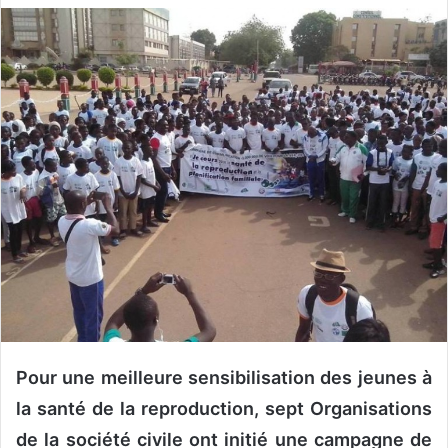
v
o
y
e
r
u
n
c
o
u
r
r
i
e
l
Pour une meilleure sensibilisation des jeunes à
la santé de la reproduction, sept Organisations
de la société civile ont initié une campagne de