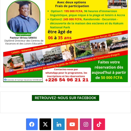
RETROUVEZ-NOUS SUR FACEBOOK
F
X
L
Y
I
T