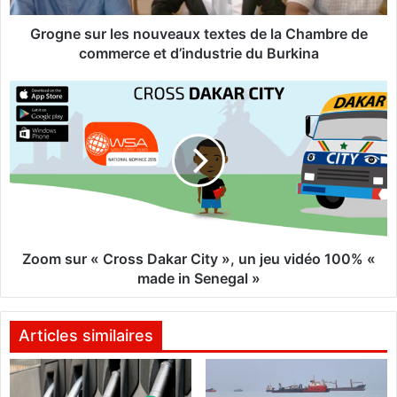
r
l
Grogne sur les nouveaux textes de la Chambre de
e
commerce et d’industrie du Burkina
s
n
Z
o
o
u
o
v
m
e
s
a
u
u
r
x
«
t
C
e
r
Zoom sur « Cross Dakar City », un jeu vidéo 100% «
x
o
made in Senegal »
t
s
e
s
s
D
Articles similaires
d
a
e
k
l
a