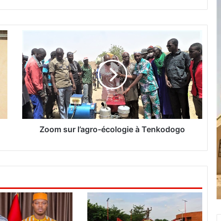
Z
o
o
m
s
u
r
l
’
a
Zoom sur l’agro-écologie à Tenkodogo
g
r
o
-
é
c
o
l