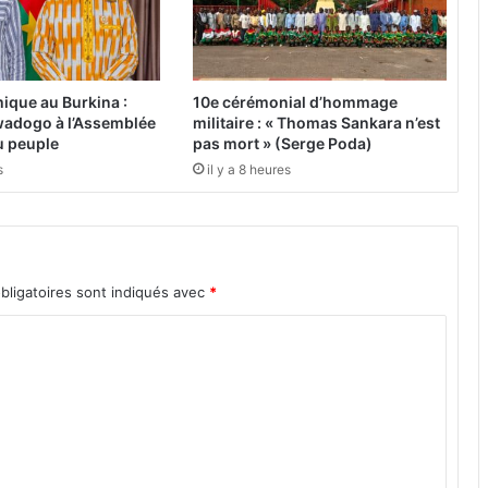
o
g
i
e
à
ique au Burkina :
10e cérémonial d’hommage
T
adogo à l’Assemblée
militaire : « Thomas Sankara n’est
e
du peuple
pas mort » (Serge Poda)
n
s
il y a 8 heures
k
o
d
o
g
bligatoires sont indiqués avec
*
o