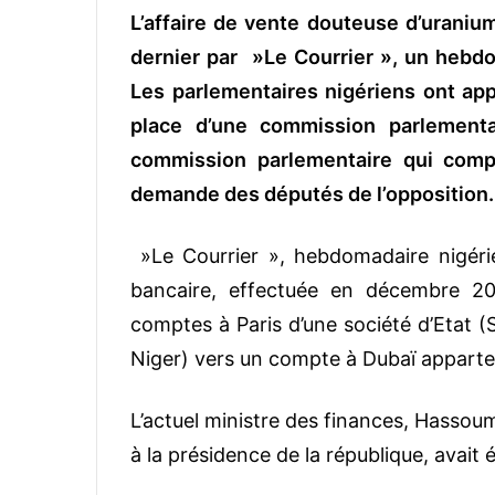
L’affaire de vente douteuse d’uraniu
v
o
dernier par »Le Courrier », un hebdo
y
Les parlementaires nigériens ont ap
e
place d’une commission parlementai
r
u
commission parlementaire qui comp
n
demande des députés de l’opposition.
c
o
»Le Courrier », hebdomadaire nigérie
u
bancaire, effectuée en décembre 201
r
r
comptes à Paris d’une société d’Etat 
i
Niger) vers un compte à Dubaï apparten
e
l
L’actuel ministre des finances, Hassou
à la présidence de la république, avait é