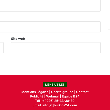
Site web
LIENS UTILES
Mentions Légales |
Charte groupe |
Contact
Publicité
|
Webmail |
Equipe B24
Tél : +( 226) 25-33-38-30
Email: info[at]burkina24.com