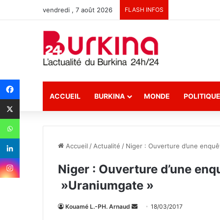
vendredi , 7 août 2026
FLASH INFOS
ACCUEIL
BURKINA
MONDE
POLITIQU
Accueil
/
Actualité
/
Niger : Ouverture d’une enquêt
Niger : Ouverture d’une enqu
»Uraniumgate »
Kouamé L.-PH. Arnaud
E
18/03/2017
n