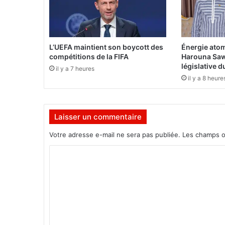
e
k
»
f
i
L’UEFA maintient son boycott des
Énergie atom
l
compétitions de la FIFA
Harouna Saw
e
législative 
il y a 7 heures
l
il y a 8 heure
e
c
o
Laisser un commentaire
t
o
Votre adresse e-mail ne sera pas publiée.
Les champs o
n
d
C
e
o
s
a
m
d
m
e
u
e
x