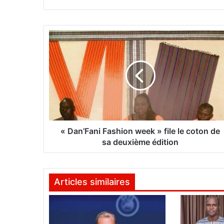
«
D
a
n
’
F
a
n
i
F
« Dan’Fani Fashion week » file le coton de
a
sa deuxième édition
s
h
i
Articles similaires
o
n
w
e