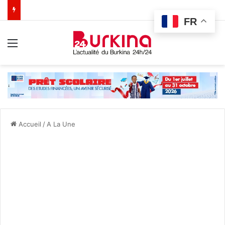
FR
Menu
Accueil
/
A La Une