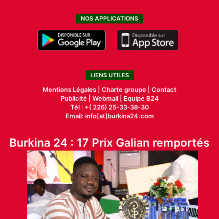
NOS APPLICATIONS
LIENS UTILES
Mentions Légales |
Charte groupe |
Contact
Publicité
|
Webmail |
Equipe B24
Tél : +( 226) 25-33-38-30
Email: info[at]burkina24.com
Burkina 24 : 17 Prix Galian remportés