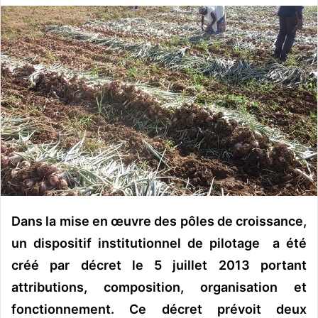
v
o
y
e
r
u
n
c
o
u
r
r
Dans la mise en œuvre des pôles de croissance,
i
e
un dispositif institutionnel de pilotage a été
l
créé par décret le 5 juillet 2013 portant
attributions, composition, organisation et
fonctionnement. Ce décret prévoit deux