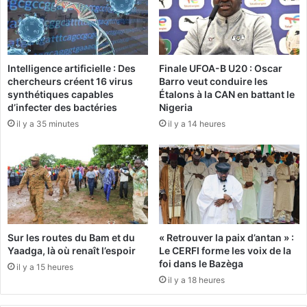
u
e
d
s
e
o
s
u
Intelligence artificielle : Des
Finale UFOA-B U20 : Oscar
d
s
chercheurs créent 16 virus
Barro veut conduire les
'
l
synthétiques capables
Étalons à la CAN en battant le
u
e
d’infecter des bactéries
Nigeria
n
s
il y a 35 minutes
il y a 14 heures
c
p
i
r
t
o
o
j
y
e
e
c
n
t
e
Sur les routes du Bam et du
« Retrouver la paix d’antan » :
u
Yaadga, là où renaît l’espoir
Le CERFI forme les voix de la
r
foi dans le Bazèga
il y a 15 heures
s
il y a 18 heures