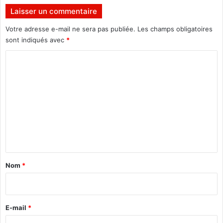
Laisser un commentaire
Votre adresse e-mail ne sera pas publiée.
Les champs obligatoires
sont indiqués avec
*
C
o
m
m
e
n
t
a
Nom
*
i
r
e
E-mail
*
*