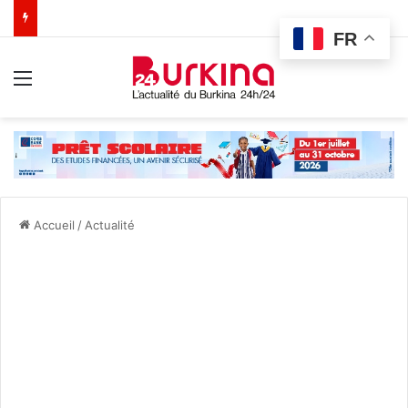
FR
Menu
Accueil
/
Actualité