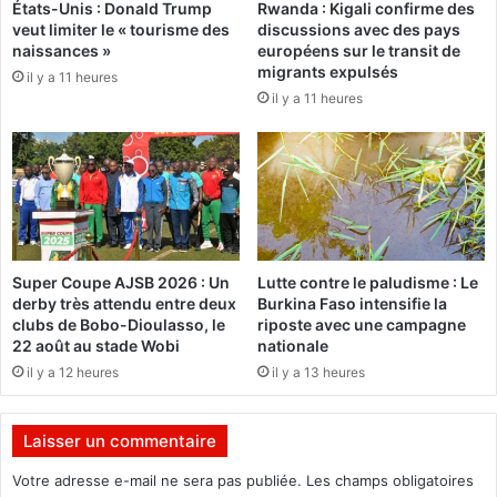
États-Unis : Donald Trump
Rwanda : Kigali confirme des
r
g
veut limiter le « tourisme des
discussions avec des pays
»
o
naissances »
européens sur le transit de
a
d
migrants expulsés
il y a 11 heures
u
o
il y a 11 heures
x
g
c
o
h
:
a
V
m
i
p
s
i
i
o
t
Super Coupe AJSB 2026 : Un
Lutte contre le paludisme : Le
n
e
derby très attendu entre deux
Burkina Faso intensifie la
n
d
clubs de Bobo-Dioulasso, le
riposte avec une campagne
a
'
22 août au stade Wobi
nationale
t
é
il y a 12 heures
il y a 13 heures
s
p
d
o
’
u
Laisser un commentaire
A
s
f
e
Votre adresse e-mail ne sera pas publiée.
Les champs obligatoires