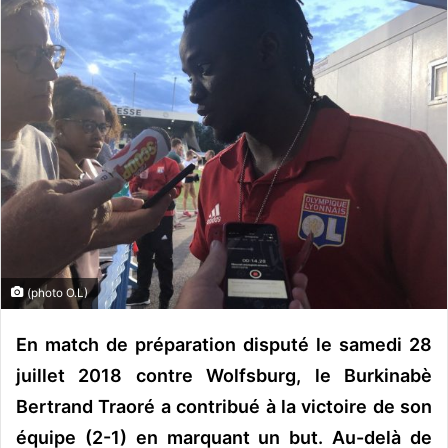
o
y
e
r
u
n
c
o
u
r
r
i
(photo O.L)
e
l
En match de préparation disputé le samedi 28
juillet 2018 contre Wolfsburg, le Burkinabè
Bertrand Traoré a contribué à la victoire de son
équipe (2-1) en marquant un but. Au-delà de