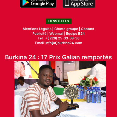
LIENS UTILES
Mentions Légales |
Charte groupe |
Contact
Publicité
|
Webmail |
Equipe B24
Tél : +( 226) 25-33-38-30
Email: info[at]burkina24.com
Burkina 24 : 17 Prix Galian remportés