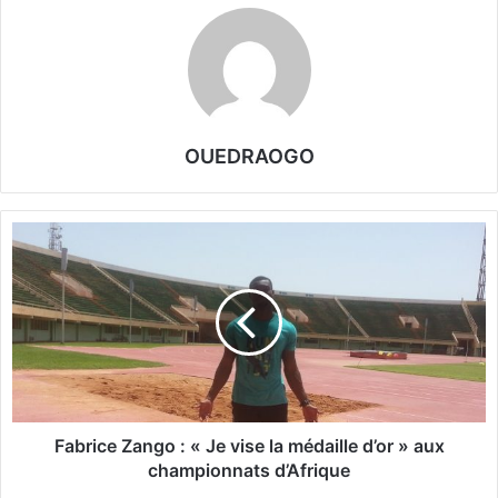
OUEDRAOGO
F
a
b
r
i
c
e
Z
a
n
Fabrice Zango : « Je vise la médaille d’or » aux
g
championnats d’Afrique
o