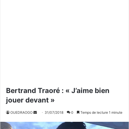
Bertrand Traoré : « J’aime bien
jouer devant »
OUEDRAOGO
E
31/07/2018
0
Temps de lecture 1 minute
n
v