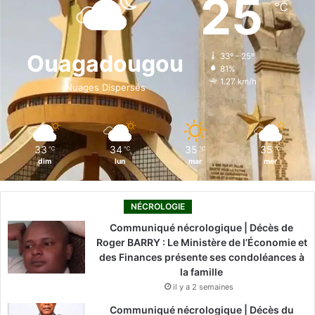
25
℃
b
e
u
a
o
o
d
b
g
k
Ouagadougou
33º - 25º
81%
o
i
e
r
1.27 km/h
Nuages Dispersés
k
n
a
m
33
34
35
35
℃
℃
℃
℃
dim
lun
mar
mer
NÉCROLOGIE
Communiqué nécrologique | Décès de
Roger BARRY : Le Ministère de l’Économie et
des Finances présente ses condoléances à
la famille
il y a 2 semaines
Communiqué nécrologique | Décès du