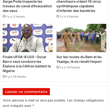
Serge Poda inspecte les
chercheurs créent 16 virus
l
s
travaux du canal d’évacuation
synthétiques capables
e
n
des eaux
d’infecter des bactéries
c
o
il y a 3 heures
il y a 4 heures
h
u
a
v
m
e
p
l
i
l
o
e
n
s
n
i
Finale UFOA-B U20 : Oscar
Sur les routes du Bam et du
a
n
Barro veut conduire les
Yaadga, là où renaît l’espoir
t
f
Étalons à la CAN en battant le
il y a 19 heures
c
r
Nigeria
h
a
il y a 18 heures
y
s
p
t
r
r
Laisser un commentaire
i
u
o
c
Votre adresse e-mail ne sera pas publiée.
Les champs obligatoires
t
t
sont indiqués avec
*