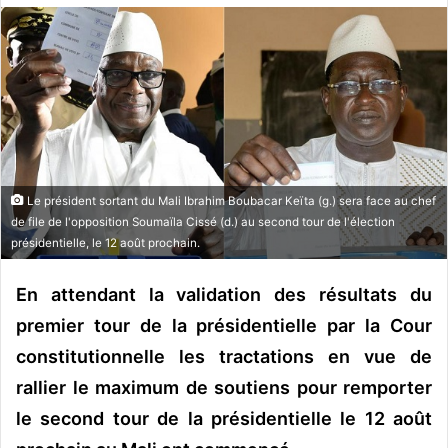
o
y
e
r
u
n
c
o
Le président sortant du Mali Ibrahim Boubacar Keïta (g.) sera face au chef
u
de file de l'opposition Soumaïla Cissé (d.) au second tour de l'élection
r
présidentielle, le 12 août prochain.
r
i
En attendant la validation des résultats du
e
premier tour de la présidentielle par la Cour
l
constitutionnelle les tractations en vue de
rallier le maximum de soutiens pour remporter
le second tour de la présidentielle le 12 août