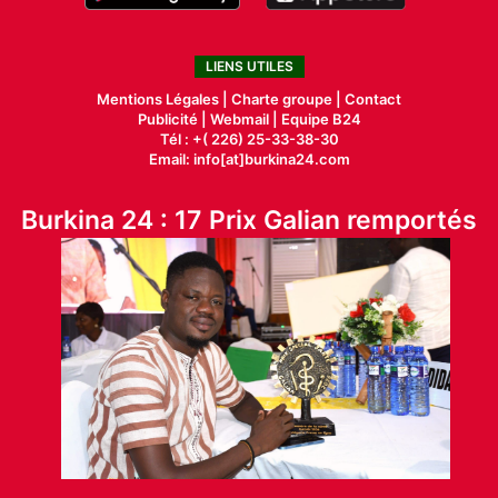
LIENS UTILES
Mentions Légales |
Charte groupe |
Contact
Publicité
|
Webmail |
Equipe B24
Tél : +( 226) 25-33-38-30
Email: info[at]burkina24.com
Burkina 24 : 17 Prix Galian remportés