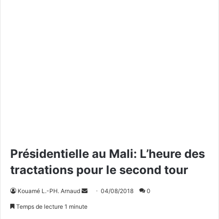
Présidentielle au Mali: L’heure des
tractations pour le second tour
Kouamé L.-PH. Arnaud
E
04/08/2018
0
n
Temps de lecture 1 minute
v