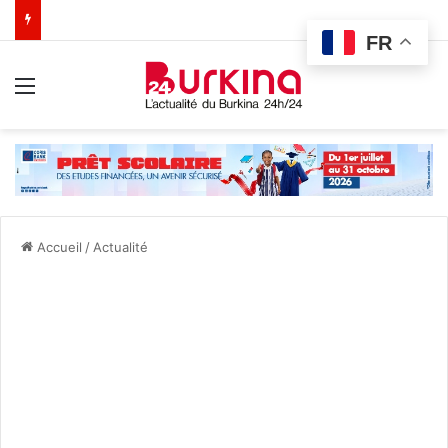
FR
Menu
Accueil
/
Actualité