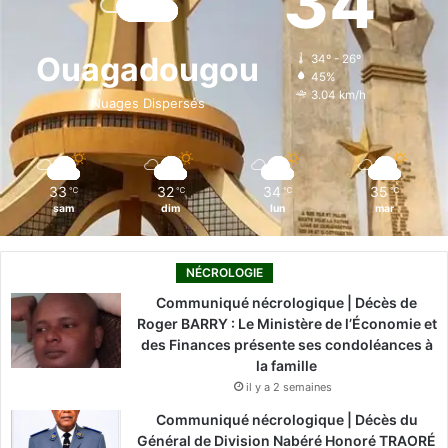
34
b
e
u
a
o
o
d
b
g
k
Ouagadougou
34º - 26º
45%
o
i
e
r
3.04 km/h
Nuages Dispersés
k
n
a
m
33
32
34
35
℃
℃
℃
℃
sam
dim
lun
mar
NÉCROLOGIE
Communiqué nécrologique | Décès de
Roger BARRY : Le Ministère de l’Économie et
des Finances présente ses condoléances à
la famille
il y a 2 semaines
Communiqué nécrologique | Décès du
Général de Division Nabéré Honoré TRAORÉ