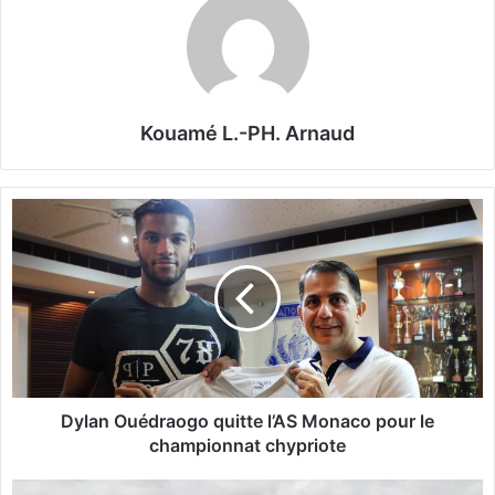
Kouamé L.-PH. Arnaud
D
y
l
a
n
O
u
é
d
r
Dylan Ouédraogo quitte l’AS Monaco pour le
a
championnat chypriote
o
g
B