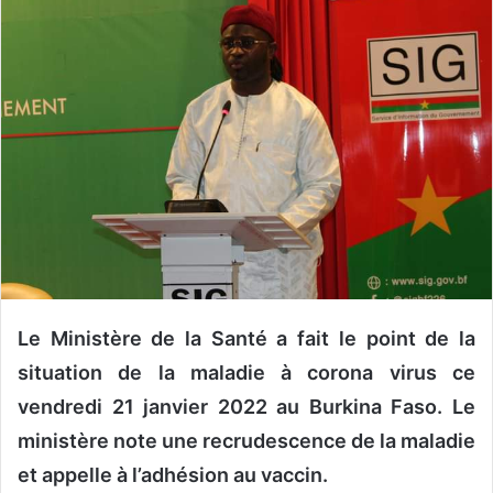
o
y
e
r
u
n
c
o
u
r
r
i
e
Le Ministère de la Santé a fait le point de la
l
situation de la maladie à corona virus ce
vendredi 21 janvier 2022 au Burkina Faso. Le
ministère note une recrudescence de la maladie
et appelle à l’adhésion au vaccin.