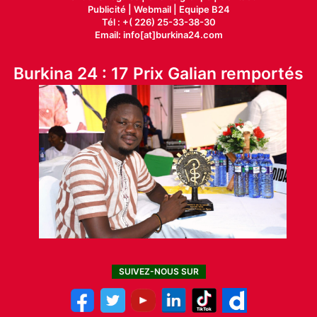
Publicité
|
Webmail |
Equipe B24
Tél : +( 226) 25-33-38-30
Email: info[at]burkina24.com
Burkina 24 : 17 Prix Galian remportés
SUIVEZ-NOUS SUR