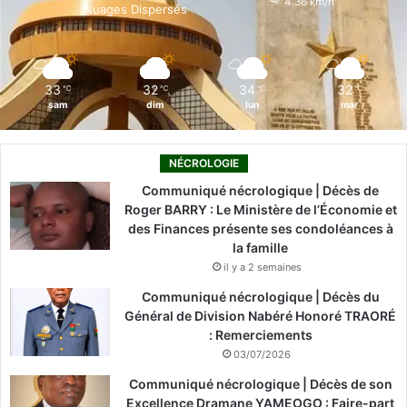
4.36 km/h
Nuages Dispersés
k
n
a
m
33
32
34
32
℃
℃
℃
℃
sam
dim
lun
mar
NÉCROLOGIE
Communiqué nécrologique | Décès de
Roger BARRY : Le Ministère de l’Économie et
des Finances présente ses condoléances à
la famille
il y a 2 semaines
Communiqué nécrologique | Décès du
Général de Division Nabéré Honoré TRAORÉ
: Remerciements
03/07/2026
Communiqué nécrologique | Décès de son
Excellence Dramane YAMEOGO : Faire-part