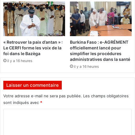
s
o
l
u
e
r
a
c
d
o
e
m
« Retrouver la paix d’antan » :
Burkina Faso : e-AGRÉMENT
r
m
Le CERFI forme les voix de la
officiellement lancé pour
s
é
foi dans le Bazèga
simplifier les procédures
d
m
administratives dans la santé
il y a 16 heures
'
o
il y a 16 heures
O
r
S
e
C
r
Laisser un commentaire
à
s
f
e
Votre adresse e-mail ne sera pas publiée.
Les champs obligatoires
a
s
sont indiqués avec
*
i
2
r
C
0
e
a
o
p
n
m
r
s