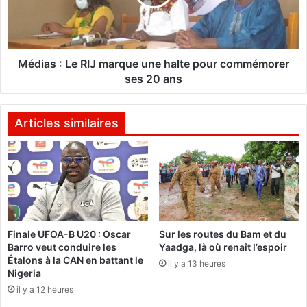
s
s
B
:
u
L
r
e
k
R
Médias : Le RIJ marque une halte pour commémorer
i
I
ses 20 ans
n
J
a
m
"
a
Articles similaires
(
r
M
q
O
u
B
e
)
u
i
n
n
e
Finale UFOA-B U20 : Oscar
Sur les routes du Bam et du
v
h
Barro veut conduire les
Yaadga, là où renaît l’espoir
i
a
Étalons à la CAN en battant le
t
il y a 13 heures
l
Nigeria
e
t
il y a 12 heures
l
e
e
p