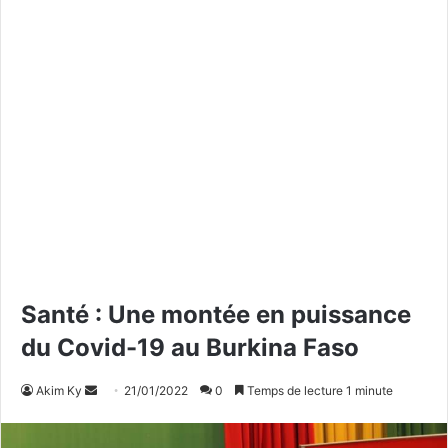
Santé : Une montée en puissance
du Covid-19 au Burkina Faso
Akim Ky
E
21/01/2022
0
Temps de lecture 1 minute
n
v