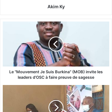
Akim Ky
L
e
"
M
o
u
v
e
m
e
Le "Mouvement Je Suis Burkina" (MOB) invite les
n
leaders d'OSC à faire preuve de sagesse
t
J
M
e
é
S
d
u
i
i
a