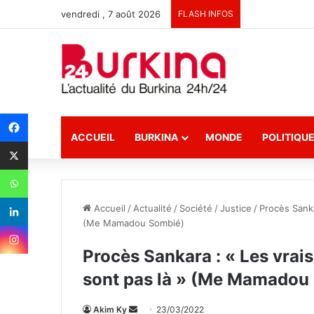
vendredi , 7 août 2026
FLASH INFOS
ACCUEIL
BURKINA
MONDE
POLITIQU
Accueil
/
Actualité
/
Société
/
Justice
/
Procès Sanka
(Me Mamadou Sombié)
Procès Sankara : « Les vrais
sont pas là » (Me Mamadou
Akim Ky
E
23/03/2022