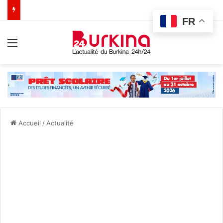
FR
Menu
Accueil
/
Actualité