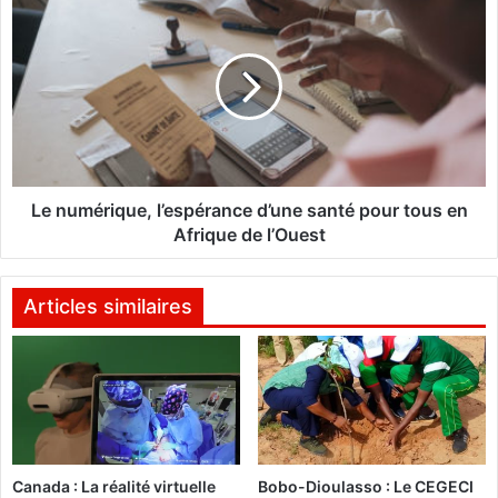
n
e
a
n
t
u
a
m
T
é
R
r
A
i
O
q
R
u
Le numérique, l’espérance d’une santé pour tous en
E
e
Afrique de l’Ouest
/
,
C
l
O
’
Articles similaires
U
e
L
s
I
p
B
é
A
r
L
a
Y
n
Canada : La réalité virtuelle
Bobo-Dioulasso : Le CEGECI
i
c