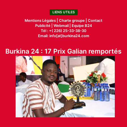
LIENS UTILES
Mentions Légales |
Charte groupe |
Contact
Publicité
|
Webmail |
Equipe B24
Tél : +( 226) 25-33-38-30
Email: info[at]burkina24.com
Burkina 24 : 17 Prix Galian remportés