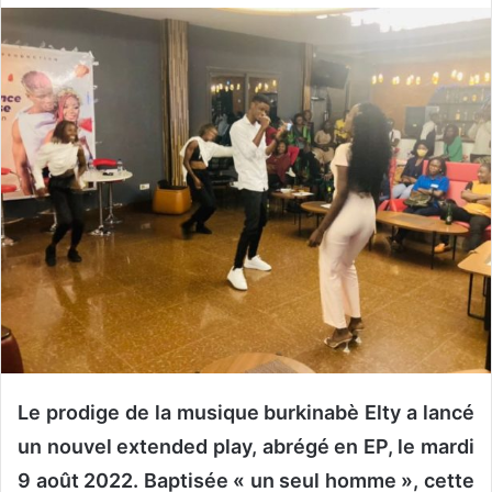
o
y
e
r
u
n
c
o
u
r
r
i
e
l
Le prodige de la musique burkinabè Elty a lancé
un nouvel extended play, abrégé en
EP
, le mardi
9 août 2022. Baptisée « un seul homme », cette