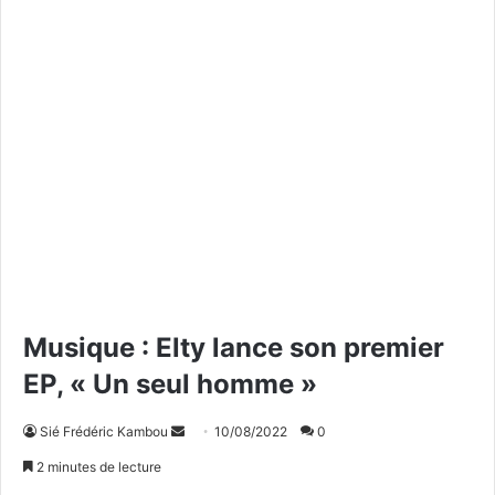
Musique : Elty lance son premier
EP, « Un seul homme »
Sié Frédéric Kambou
E
10/08/2022
0
n
2 minutes de lecture
v