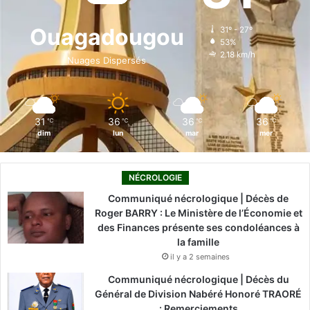
o
d
b
g
k
Ouagadougou
31º - 27º
53%
o
i
e
r
2.18 km/h
Nuages Dispersés
k
n
a
m
31
36
36
36
℃
℃
℃
℃
dim
lun
mar
mer
NÉCROLOGIE
Communiqué nécrologique | Décès de
Roger BARRY : Le Ministère de l’Économie et
des Finances présente ses condoléances à
la famille
il y a 2 semaines
Communiqué nécrologique | Décès du
Général de Division Nabéré Honoré TRAORÉ
: Remerciements