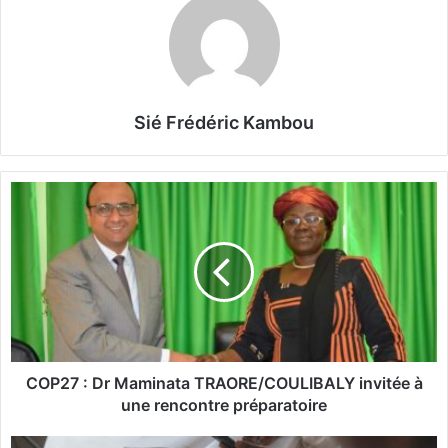
Sié Frédéric Kambou
C
O
P
2
7
:
D
r
M
COP27 : Dr Maminata TRAORE/COULIBALY invitée à
a
une rencontre préparatoire
m
i
L