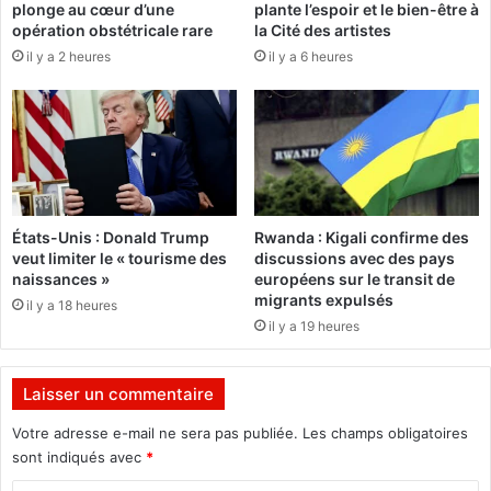
plonge au cœur d’une
plante l’espoir et le bien-être à
n
e
opération obstétricale rare
la Cité des artistes
v
d
il y a 2 heures
il y a 6 heures
i
’
t
u
é
n
e
e
à
s
u
a
n
n
e
t
États-Unis : Donald Trump
Rwanda : Kigali confirme des
r
é
veut limiter le « tourisme des
discussions avec des pays
e
p
naissances »
européens sur le transit de
n
o
migrants expulsés
il y a 18 heures
c
u
il y a 19 heures
o
r
n
t
t
o
Laisser un commentaire
r
u
e
s
Votre adresse e-mail ne sera pas publiée.
Les champs obligatoires
p
e
sont indiqués avec
*
r
n