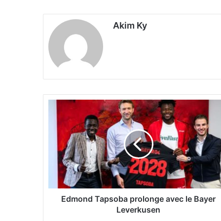
Akim Ky
E
d
m
o
n
d
T
a
p
s
Edmond Tapsoba prolonge avec le Bayer
o
Leverkusen
b