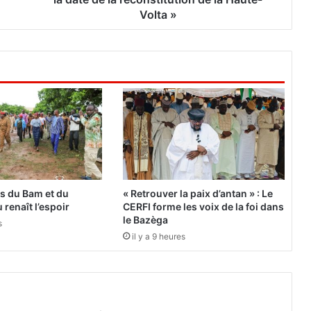
t
Volta »
o
y
e
n
n
e
s
2
0
2
3
:
es du Bam et du
« Retrouver la paix d’antan » : Le
«
 renaît l’espoir
CERFI forme les voix de la foi dans
S
le Bazèga
s
i
il y a 9 heures
o
n
c
é
l