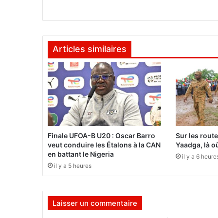
a
p
r
o
Articles similaires
l
o
n
g
e
a
v
e
c
Finale UFOA-B U20 : Oscar Barro
Sur les rout
l
veut conduire les Étalons à la CAN
Yaadga, là où
e
en battant le Nigeria
il y a 6 heure
B
il y a 5 heures
a
y
e
r
Laisser un commentaire
L