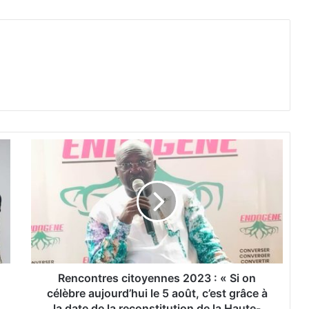
R
e
n
c
o
n
t
r
e
s
Rencontres citoyennes 2023 : « Si on
c
célèbre aujourd’hui le 5 août, c’est grâce à
i
la date de la reconstitution de la Haute-