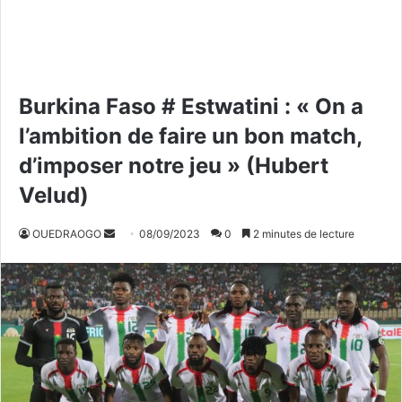
Burkina Faso # Estwatini : « On a
l’ambition de faire un bon match,
d’imposer notre jeu » (Hubert
Velud)
OUEDRAOGO
E
08/09/2023
0
2 minutes de lecture
n
v
o
y
e
r
u