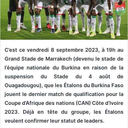
n
c
o
u
r
r
i
C’est ce vendredi 8 septembre 2023, à 19h au
e
l
Grand Stade de Marrakech (devenu le stade de
l’équipe nationale du Burkina en raison de la
suspension du Stade du 4 août de
Ouagadougou), que les Étalons du Burkina Faso
jouent le dernier match de qualification pour la
Coupe d’Afrique des nations (CAN) Côte d’Ivoire
2023. Déjà en tête du groupe, les Étalons
veulent confirmer leur statut de leaders.