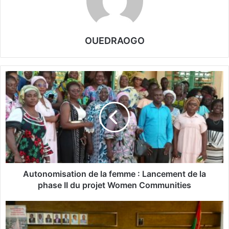
OUEDRAOGO
A
u
t
o
n
o
m
i
s
a
Autonomisation de la femme : Lancement de la
t
phase II du projet Women Communities
i
o
V
n
a
d
c