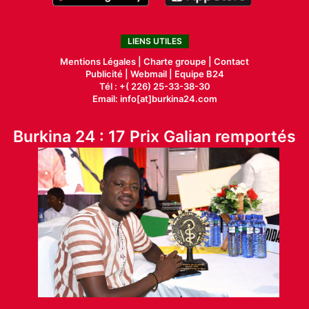
LIENS UTILES
Mentions Légales |
Charte groupe |
Contact
Publicité
|
Webmail |
Equipe B24
Tél : +( 226) 25-33-38-30
Email: info[at]burkina24.com
Burkina 24 : 17 Prix Galian remportés