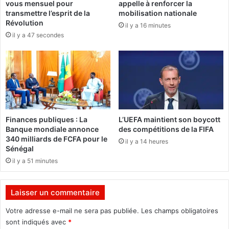
vous mensuel pour
appelle à renforcer la
a
:
transmettre l’esprit de la
mobilisation nationale
p
D
Révolution
il y a 16 minutes
h
r
il y a 47 secondes
a
K
s
a
e
r
I
g
I
o
d
u
u
g
p
o
Finances publiques : La
L’UEFA maintient son boycott
r
u
Banque mondiale annonce
des compétitions de la FIFA
o
d
340 milliards de FCFA pour le
il y a 14 heures
j
o
Sénégal
e
n
il y a 51 minutes
t
n
W
e
o
l
Laisser un commentaire
m
e
e
t
Votre adresse e-mail ne sera pas publiée.
Les champs obligatoires
n
o
sont indiqués avec
*