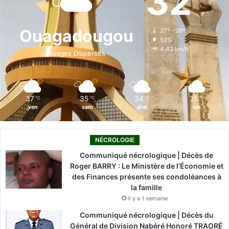
32
b
e
u
a
o
o
d
b
g
k
Ouagadougou
37º - 28º
53%
o
i
e
r
4.42 km/h
Nuages Dispersés
k
n
a
m
37
35
34
35
℃
℃
℃
℃
ven
sam
dim
lun
NÉCROLOGIE
Communiqué nécrologique | Décès de
Roger BARRY : Le Ministère de l’Économie et
des Finances présente ses condoléances à
la famille
il y a 1 semaine
Communiqué nécrologique | Décès du
Général de Division Nabéré Honoré TRAORÉ