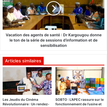
e
a
l
t
a
i
f
o
e
n
m
d
m
e
Vacation des agents de santé : Dr Kargougou donne
e
s
le ton de la série de sessions d’information et de
:
a
sensibilisation
L
g
a
e
n
n
Articles similaires
c
t
e
s
m
d
e
e
n
s
t
a
d
n
e
Les Jeudis du Cinéma
SOBTO : L’APEC rassure sur le
t
Révolutionnaire : Un rendez-
fonctionnement de l’usine et
l
é