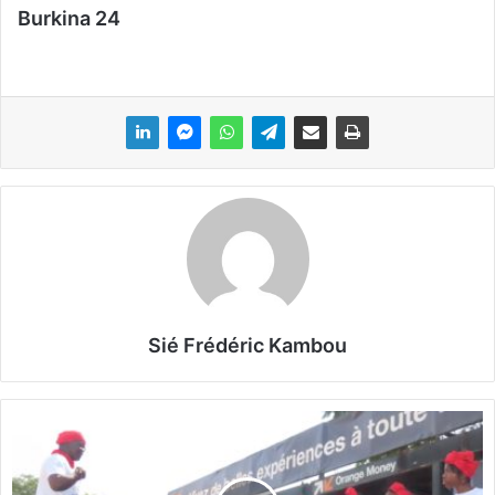
Burkina 24
Sié Frédéric Kambou
R
E
M
A