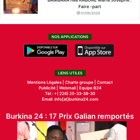
Faire -part
01/06/2026
NOS APPLICATIONS
LIENS UTILES
Mentions Légales |
Charte groupe |
Contact
Publicité
|
Webmail |
Equipe B24
Tél : +( 226) 25-33-38-30
Email: info[at]burkina24.com
Burkina 24 : 17 Prix Galian remportés