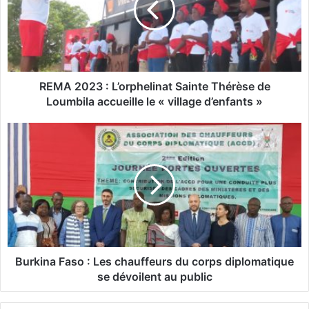
2
0
2
3
:
REMA 2023 : L’orphelinat Sainte Thérèse de
L
Loumbila accueille le « village d’enfants »
’
o
B
r
u
p
r
h
k
e
i
l
n
i
a
n
F
a
a
t
s
Burkina Faso : Les chauffeurs du corps diplomatique
S
o
se dévoilent au public
a
i
: