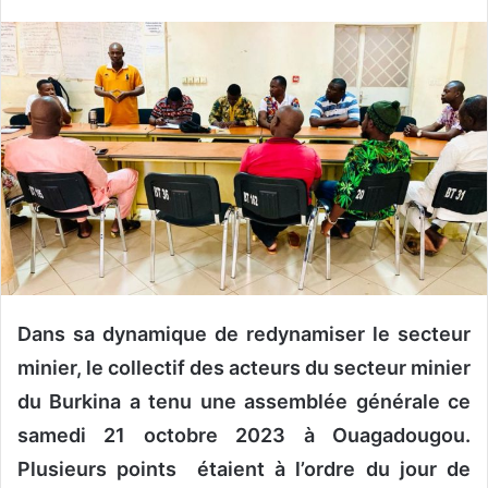
v
o
y
e
r
u
n
c
o
u
r
r
i
Dans sa dynamique de redynamiser le secteur
e
minier, le collectif des acteurs du secteur minier
l
du Burkina a tenu une assemblée générale ce
samedi 21 octobre 2023 à Ouagadougou.
Plusieurs points étaient à l’ordre du jour de