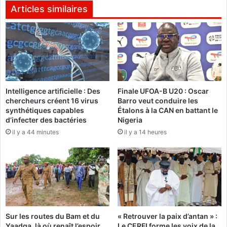
n
L
Articles similaires
t
e
e
s
T
c
h
h
é
a
r
u
è
f
Intelligence artificielle : Des
Finale UFOA-B U20 : Oscar
s
f
chercheurs créent 16 virus
Barro veut conduire les
e
e
synthétiques capables
Étalons à la CAN en battant le
d
u
d’infecter des bactéries
Nigeria
e
r
il y a 44 minutes
il y a 14 heures
L
s
o
d
u
u
m
c
b
o
i
r
l
p
a
s
Sur les routes du Bam et du
« Retrouver la paix d’antan » :
a
d
Yaadga, là où renaît l’espoir
Le CERFI forme les voix de la