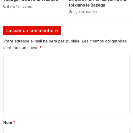
c
i
foi dans le Bazèga
il y a 15 heures
c
p
il y a 18 heures
u
l
e
o
i
m
Laisser un commentaire
l
a
l
t
Votre adresse e-mail ne sera pas publiée.
Les champs obligatoires
e
i
sont indiqués avec
*
l
q
e
u
C
«
e
o
s
m
v
e
i
d
m
l
é
e
l
v
a
o
n
g
i
t
e
l
d
e
a
Nom
*
’
n
i
e
t