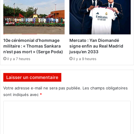
t
g
é
i
r
o
i
n
e
a
l
l
10e cérémonial d’hommage
Mercato : Yan Diomandé
m
e
militaire : « Thomas Sankara
signe enfin au Real Madrid
i
d
n’est pas mort » (Serge Poda)
jusqu’en 2033
l
u
il y a 7 heures
il y a 9 heures
i
C
t
e
a
n
Laisser un commentaire
i
t
r
r
Votre adresse e-mail ne sera pas publiée.
Les champs obligatoires
e
e
sont indiqués avec
*
p
d
o
e
C
u
l
o
r
a
l
m
v
'
e
m