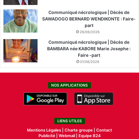
Communiqué nécrologique | Décès de
SAWADOGO BERNARD WENDIKONTE : Faire-
part
26/06/2026
Communiqué nécrologique | Décès de
BAMBARA née KABORE Marie Josephe :
Faire -part
01/06/2026
NOS APPLICATIONS
LIENS UTILES
Mentions Légales |
Charte groupe |
Contact
Publicité
|
Webmail |
Equipe B24