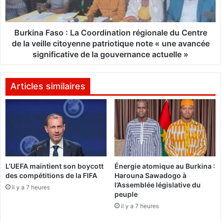
a
a
F
s
a
o
s
Burkina Faso : La Coordination régionale du Centre
-
o
de la veille citoyenne patriotique note « une avancée
C
:
significative de la gouvernance actuelle »
h
L
i
a
n
C
Articles similaires
e
o
:
o
D
r
u
d
n
i
o
n
u
a
v
L’UEFA maintient son boycott
Énergie atomique au Burkina :
t
des compétitions de la FIFA
Harouna Sawadogo à
e
i
l’Assemblée législative du
a
o
il y a 7 heures
peuple
u
n
il y a 7 heures
m
r
a
é