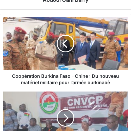
C
o
o
p
é
r
a
t
i
o
Coopération Burkina Faso - Chine : Du nouveau
n
matériel militaire pour l'armée burkinabè
B
u
B
r
u
k
r
i
k
n
i
a
n
F