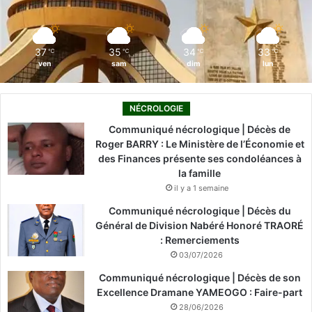
k
n
a
m
37
35
34
33
℃
℃
℃
℃
ven
sam
dim
lun
NÉCROLOGIE
Communiqué nécrologique | Décès de
Roger BARRY : Le Ministère de l’Économie et
des Finances présente ses condoléances à
la famille
il y a 1 semaine
Communiqué nécrologique | Décès du
Général de Division Nabéré Honoré TRAORÉ
: Remerciements
03/07/2026
Communiqué nécrologique | Décès de son
Excellence Dramane YAMEOGO : Faire-part
28/06/2026