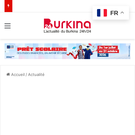
FR
Menu
Accueil
/
Actualité