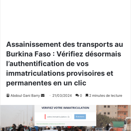
Assainissement des transports au
Burkina Faso : Vérifiez désormais
l’authentification de vos
immatriculations provisoires et
permanentes en un clic
Abdoul Gani Barry
E
21/03/2024
0
2 minutes de lecture
n
v
o
y
e