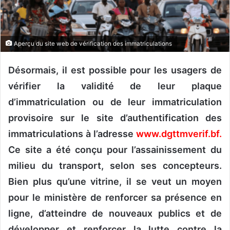
r
u
n
Aperçu du site web de vérification des immatriculations
c
o
Désormais, il est possible pour les usagers de
u
vérifier la validité de leur plaque
r
r
d’immatriculation ou de leur immatriculation
i
provisoire sur le site d’authentification des
e
immatriculations à l’adresse
www.dgttmverif.bf.
l
Ce site a été conçu pour l’assainissement du
milieu du transport, selon ses concepteurs.
Bien plus qu’une vitrine, il se veut un moyen
pour le ministère de renforcer sa présence en
ligne, d’atteindre de nouveaux publics et de
développer et renforcer la lutte contre la