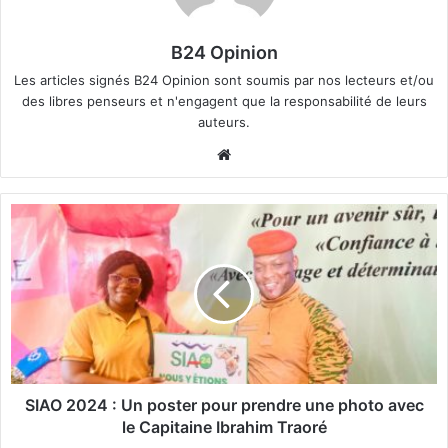
B24 Opinion
Les articles signés B24 Opinion sont soumis par nos lecteurs et/ou
des libres penseurs et n'engagent que la responsabilité de leurs
auteurs.
We
bsi
te
S
I
A
O
2
0
2
4
:
SIAO 2024 : Un poster pour prendre une photo avec
U
le Capitaine Ibrahim Traoré
n