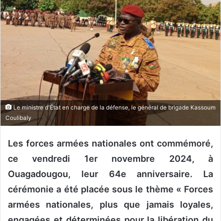
r
u
n
c
o
u
r
r
i
Le ministre d'État en charge de la défense, le général de brigade Kassoum
e
Coulibaly
l
Les forces armées nationales ont commémoré,
ce vendredi 1er novembre 2024, à
Ouagadougou, leur 64e anniversaire. La
cérémonie a été placée sous le thème « Forces
armées nationales, plus que jamais loyales,
engagées et déterminées pour la libération du