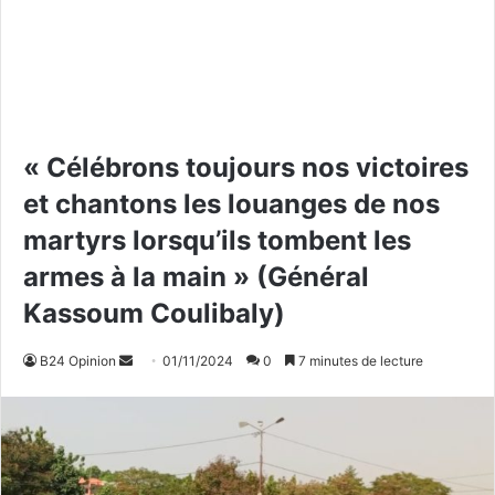
« Célébrons toujours nos victoires
et chantons les louanges de nos
martyrs lorsqu’ils tombent les
armes à la main » (Général
Kassoum Coulibaly)
B24 Opinion
E
01/11/2024
0
7 minutes de lecture
n
v
o
y
e