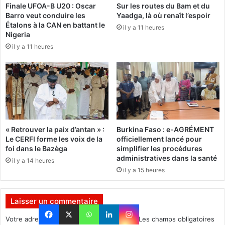
Finale UFOA-B U20 : Oscar
Sur les routes du Bam et du
h
l
Barro veut conduire les
Yaadga, là où renaît l’espoir
o
a
Étalons à la CAN en battant le
t
il y a 11 heures
c
Nigeria
o
r
il y a 11 heures
a
é
v
a
e
t
c
i
l
v
e
i
C
t
a
é
« Retrouver la paix d’antan » :
Burkina Faso : e-AGRÉMENT
p
p
Le CERFI forme les voix de la
officiellement lancé pour
i
o
foi dans le Bazèga
simplifier les procédures
t
r
administratives dans la santé
il y a 14 heures
a
t
il y a 15 heures
i
e
n
d
e
é
Laisser un commentaire
I
s
b
o
Votre adresse e-mail ne sera pas publiée.
Les champs obligatoires