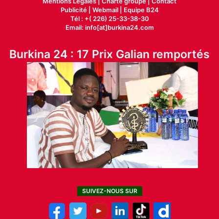
Mentions Légales |
Charte groupe |
Contact
Publicité
|
Webmail |
Equipe B24
Tél : +( 226) 25-33-38-30
Email: info[at]burkina24.com
Burkina 24 : 17 Prix Galian remportés
SUIVEZ-NOUS SUR