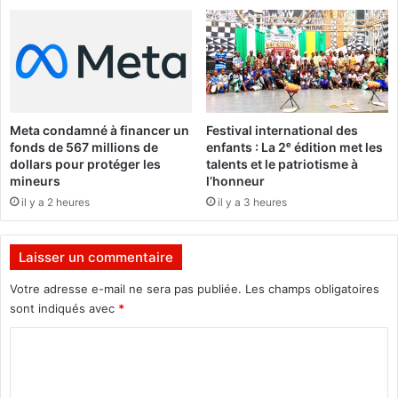
i
m
c
T
d
R
’
A
e
O
n
R
f
É
Meta condamné à financer un
Festival international des
a
a
fonds de 567 millions de
enfants : La 2ᵉ édition met les
n
p
dollars pour protéger les
talents et le patriotisme à
t
p
mineurs
l’honneur
s
e
il y a 2 heures
il y a 3 heures
l
l
e
Laisser un commentaire
l
e
Votre adresse e-mail ne sera pas publiée.
Les champs obligatoires
s
sont indiqués avec
*
É
C
t
a
o
l
m
o