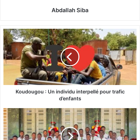
Abdallah Siba
K
o
u
d
o
u
g
o
u
:
Koudougou : Un individu interpellé pour trafic
U
d’enfants
n
i
F
n
o
d
o
i
t
v
b