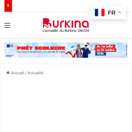
FR
Menu
Accueil
/
Actualité