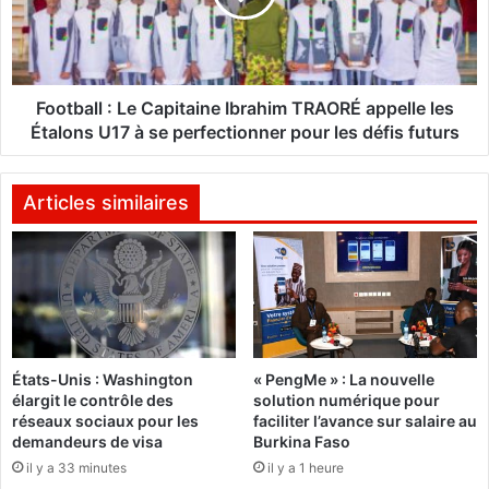
i
a
d
l
u
l
i
:
n
L
Football : Le Capitaine Ibrahim TRAORÉ appelle les
t
e
Étalons U17 à se perfectionner pour les défis futurs
e
C
r
a
p
p
Articles similaires
e
i
l
t
l
a
é
i
p
n
o
e
u
I
États-Unis : Washington
« PengMe » : La nouvelle
r
b
élargit le contrôle des
solution numérique pour
t
r
réseaux sociaux pour les
faciliter l’avance sur salaire au
r
a
demandeurs de visa
Burkina Faso
a
h
il y a 33 minutes
il y a 1 heure
f
i