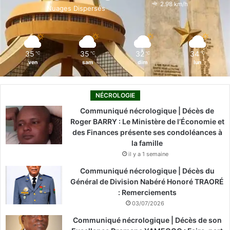
o
i
e
r
2.98 km/h
Nuages Dispersés
k
n
a
m
35
35
32
34
℃
℃
℃
℃
ven
sam
dim
lun
NÉCROLOGIE
Communiqué nécrologique | Décès de
Roger BARRY : Le Ministère de l’Économie et
des Finances présente ses condoléances à
la famille
il y a 1 semaine
Communiqué nécrologique | Décès du
Général de Division Nabéré Honoré TRAORÉ
: Remerciements
03/07/2026
Communiqué nécrologique | Décès de son