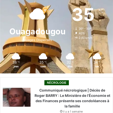
e
k
T
t
T
35
℃
b
e
u
a
o
o
d
b
g
k
Ouagadougou
36º - 30º
40%
o
i
e
r
2.92 km/h
Nuages Dispersés
k
n
a
m
36
35
32
34
℃
℃
℃
℃
ven
sam
dim
lun
NÉCROLOGIE
Communiqué nécrologique | Décès de
Roger BARRY : Le Ministère de l’Économie et
des Finances présente ses condoléances à
la famille
il y a 1 semaine