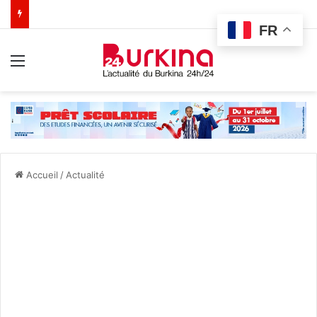
FR
Menu
Accueil
/
Actualité