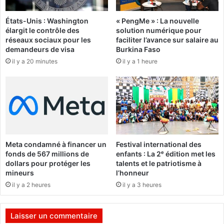
e
M
l
u
États-Unis : Washington
« PengMe » : La nouvelle
l
élargit le contrôle des
solution numérique pour
s
e
réseaux sociaux pour les
faciliter l’avance sur salaire au
k
F
demandeurs de visa
Burkina Faso
p
a
il y a 20 minutes
il y a 1 heure
r
s
o
o
m
M
e
ê
t
b
d
o
e
:
«
B
Meta condamné à financer un
Festival international des
e
fonds de 567 millions de
enfants : La 2ᵉ édition met les
r
r
dollars pour protéger les
talents et le patriotisme à
e
t
mineurs
l’honneur
n
r
il y a 2 heures
il y a 3 heures
d
a
r
n
e
d
Laisser un commentaire
l
T