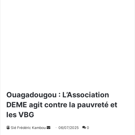
Ouagadougou : L’Association
DEME agit contre la pauvreté et
les VBG
Sié Frédéric Kambou
E
06/07/2025
0
n