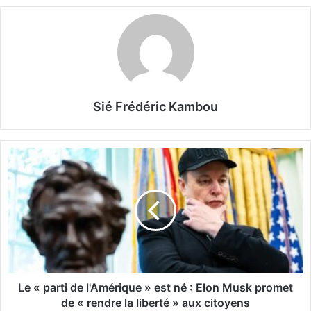
Sié Frédéric Kambou
L
e
«
p
a
r
t
i
d
Le « parti de l'Amérique » est né : Elon Musk promet
e
de « rendre la liberté » aux citoyens