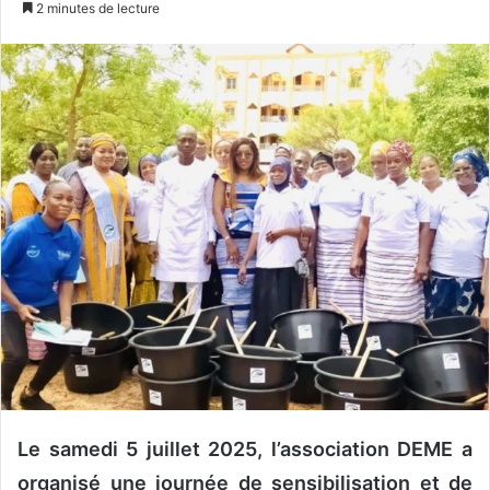
2 minutes de lecture
v
o
y
e
r
u
n
c
o
u
r
r
i
e
l
Le samedi 5 juillet 2025, l’association DEME a
organisé une journée de sensibilisation et de