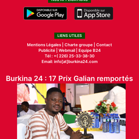
LIENS UTILES
Mentions Légales |
Charte groupe |
Contact
Publicité
|
Webmail |
Equipe B24
Tél : +( 226) 25-33-38-30
Email: info[at]burkina24.com
Burkina 24 : 17 Prix Galian remportés