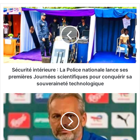
te
S
é
c
u
r
i
t
é
i
n
Sécurité intérieure : La Police nationale lance ses
t
premières Journées scientifiques pour conquérir sa
é
souveraineté technologique
r
i
C
e
o
u
u
r
p
e
e
:
d
L
u