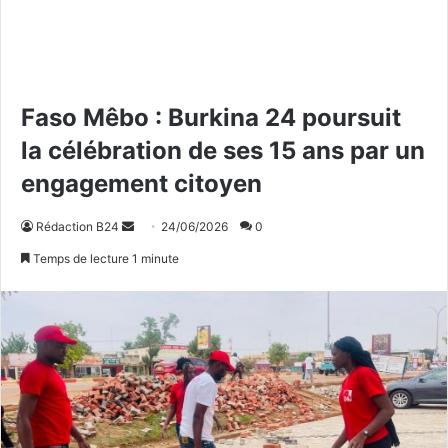
Faso Mêbo : Burkina 24 poursuit
la célébration de ses 15 ans par un
engagement citoyen
Rédaction B24
E
24/06/2026
0
n
Temps de lecture 1 minute
v
o
y
e
r
u
n
c