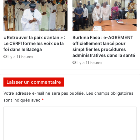
e
n
s
o
p
s
r
v
e
a
« Retrouver la paix d’antan » :
Burkina Faso : e-AGRÉMENT
m
l
Le CERFI forme les voix de la
officiellement lancé pour
i
e
foi dans le Bazèga
simplifier les procédures
è
u
administratives dans la santé
il y a 11 heures
r
r
il y a 11 heures
e
s
s
»
J
(
Laisser un commentaire
o
S
u
é
Votre adresse e-mail ne sera pas publiée.
Les champs obligatoires
r
b
sont indiqués avec
*
n
a
é
C
s
e
t
o
s
i
m
s
e
c
n
m