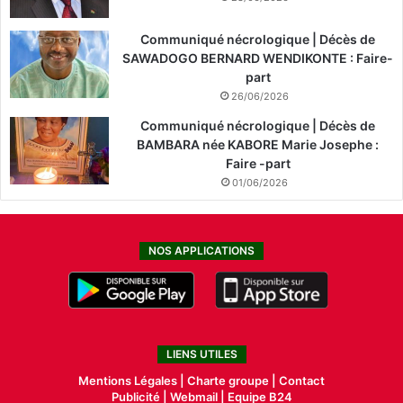
Communiqué nécrologique | Décès de
SAWADOGO BERNARD WENDIKONTE : Faire-
part
26/06/2026
Communiqué nécrologique | Décès de
BAMBARA née KABORE Marie Josephe :
Faire -part
01/06/2026
NOS APPLICATIONS
LIENS UTILES
Mentions Légales |
Charte groupe |
Contact
Publicité
|
Webmail |
Equipe B24