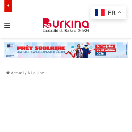
FR
Menu
Accueil
/
A La Une