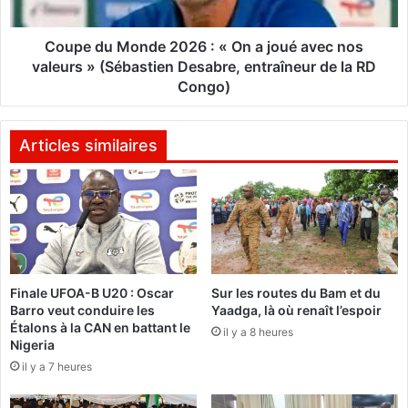
a
M
P
o
o
n
Coupe du Monde 2026 : « On a joué avec nos
l
d
valeurs » (Sébastien Desabre, entraîneur de la RD
i
e
Congo)
c
2
e
0
n
2
Articles similaires
a
6
t
:
i
«
o
O
n
n
a
a
l
j
e
Finale UFOA-B U20 : Oscar
Sur les routes du Bam et du
o
Barro veut conduire les
Yaadga, là où renaît l’espoir
l
u
Étalons à la CAN en battant le
a
é
il y a 8 heures
Nigeria
n
a
il y a 7 heures
c
v
e
e
s
c