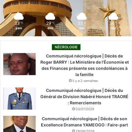
k
n
a
m
33
29
33
34
℃
℃
℃
℃
sam
dim
lun
mar
NÉCROLOGIE
Communiqué nécrologique | Décès de
Roger BARRY : Le Ministère de l’Économie et
des Finances présente ses condoléances à
la famille
il y a 2 semaines
Communiqué nécrologique | Décès du
Général de Division Nabéré Honoré TRAORÉ
: Remerciements
03/07/2026
Communiqué nécrologique | Décès de son
Excellence Dramane YAMEOGO : Faire-part
28/06/2026