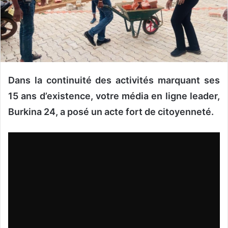
o
u
r
r
i
e
Dans la continuité des activités marquant ses
l
15 ans d’existence, votre média en ligne leader,
Burkina 24, a posé un acte fort de citoyenneté.