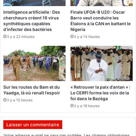
l
u
’
Intelligence artificielle : Des
Finale UFOA-B U20 : Oscar
p
chercheurs créent 16 virus
Barro veut conduire les
h
o
synthétiques capables
Étalons à la CAN en battant le
i
n
d’infecter des bactéries
Nigeria
s
t
il y a 22 minutes
il y a 14 heures
t
d
o
e
i
H
r
è
e
r
,
è
l
d
’
o
Sur les routes du Bam et du
« Retrouver la paix d’antan » :
A
u
Yaadga, là où renaît l’espoir
Le CERFI forme les voix de la
r
g
foi dans le Bazèga
il y a 15 heures
m
o
il y a 18 heures
é
u
e
o
d
f
Laisser un commentaire
e
f
l
i
Votre adresse e-mail ne sera pas publiée.
Les champs obligatoires