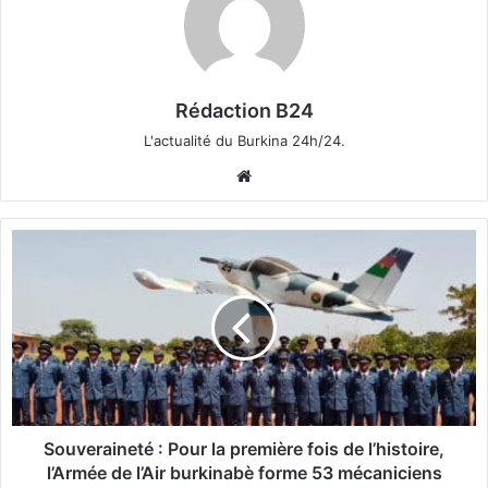
Rédaction B24
L'actualité du Burkina 24h/24.
We
bsi
te
S
o
u
v
e
r
a
i
n
e
Souveraineté : Pour la première fois de l’histoire,
t
l’Armée de l’Air burkinabè forme 53 mécaniciens