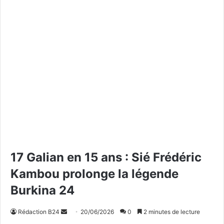
17 Galian en 15 ans : Sié Frédéric
Kambou prolonge la légende
Burkina 24
Rédaction B24
E
20/06/2026
0
2 minutes de lecture
n