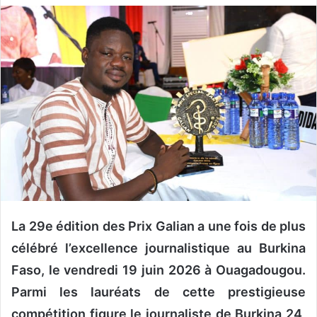
v
o
y
e
r
u
n
c
o
u
r
r
i
La 29e édition des Prix Galian a une fois de plus
e
célébré l’excellence journalistique au Burkina
l
Faso, le vendredi 19 juin 2026 à Ouagadougou.
Parmi les lauréats de cette prestigieuse
compétition figure le journaliste de Burkina 24,