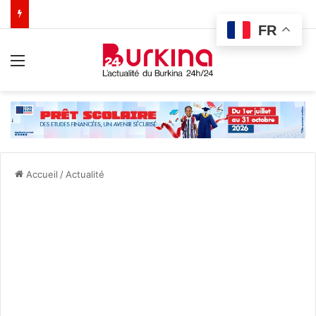
FR
Menu
Accueil
/
Actualité