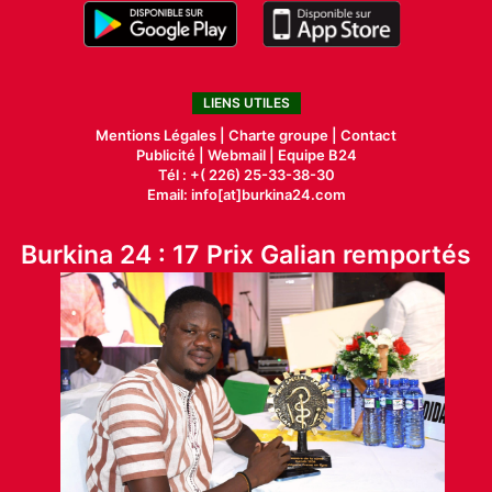
LIENS UTILES
Mentions Légales |
Charte groupe |
Contact
Publicité
|
Webmail |
Equipe B24
Tél : +( 226) 25-33-38-30
Email: info[at]burkina24.com
Burkina 24 : 17 Prix Galian remportés