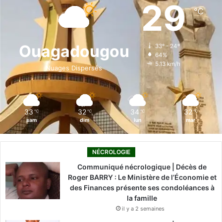
e
k
T
t
T
29
℃
b
e
u
a
o
o
d
b
g
k
Ouagadougou
33º - 24º
64%
o
i
e
r
5.13 km/h
Nuages Dispersés
k
n
a
m
33
32
34
32
℃
℃
℃
℃
sam
dim
lun
mar
NÉCROLOGIE
Communiqué nécrologique | Décès de
Roger BARRY : Le Ministère de l’Économie et
des Finances présente ses condoléances à
la famille
il y a 2 semaines