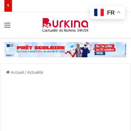
FR
Menu
Accueil
/
Actualité