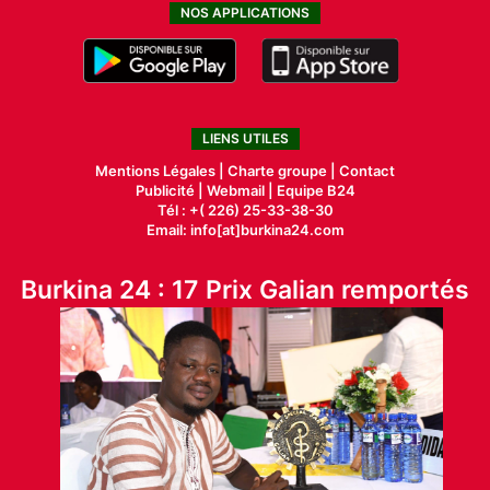
NOS APPLICATIONS
LIENS UTILES
Mentions Légales |
Charte groupe |
Contact
Publicité
|
Webmail |
Equipe B24
Tél : +( 226) 25-33-38-30
Email: info[at]burkina24.com
Burkina 24 : 17 Prix Galian remportés