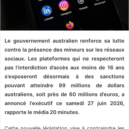
n
c
o
u
r
r
Le gouvernement australien renforce sa lutte
i
contre la présence des mineurs sur les réseaux
e
l
sociaux. Les plateformes qui ne respecteront
pas l’interdiction d’accès aux moins de 16 ans
s’exposeront désormais à des sanctions
pouvant atteindre 99 millions de dollars
australiens, soit près de 60 millions d’euros, a
annoncé l’exécutif ce samedi 27 juin 2026,
rapporte le média 20 minutes.
Cette nouvelle législation vise à contraindre les