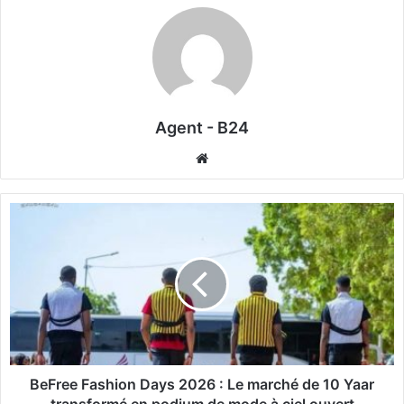
Agent - B24
We
bsi
te
B
e
F
r
e
e
F
a
s
h
BeFree Fashion Days 2026 : Le marché de 10 Yaar
i