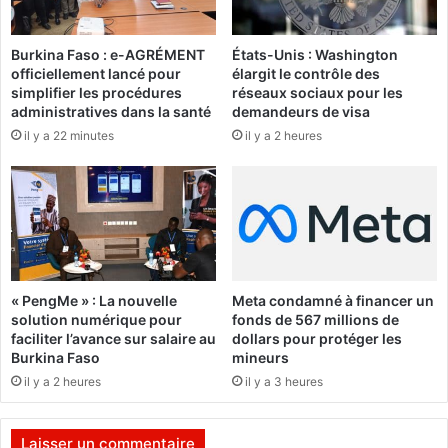
1
a
0
i
Y
Burkina Faso : e-AGRÉMENT
États-Unis : Washington
s
officiellement lancé pour
élargit le contrôle des
a
i
simplifier les procédures
réseaux sociaux pour les
a
t
administratives dans la santé
demandeurs de visa
r
l
il y a 22 minutes
il y a 2 heures
t
a
r
C
a
o
n
u
s
r
f
i
o
n
r
t
« PengMe » : La nouvelle
Meta condamné à financer un
m
e
solution numérique pour
fonds de 567 millions de
é
r
faciliter l’avance sur salaire au
dollars pour protéger les
e
n
Burkina Faso
mineurs
n
a
il y a 2 heures
il y a 3 heures
p
t
o
i
d
o
Laisser un commentaire