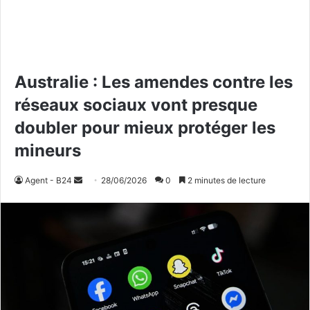
Australie : Les amendes contre les
réseaux sociaux vont presque
doubler pour mieux protéger les
mineurs
Agent - B24
E
28/06/2026
0
2 minutes de lecture
n
v
o
y
e
r
u