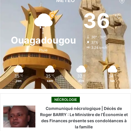
MÉTÉO
e
k
T
t
T
36
℃
b
e
u
a
o
o
d
b
g
k
Ouagadougou
36º - 30º
37%
o
i
e
r
3.24 km/h
Pluie
k
n
a
m
35
35
32
34
℃
℃
℃
℃
ven
sam
dim
lun
NÉCROLOGIE
Communiqué nécrologique | Décès de
Roger BARRY : Le Ministère de l’Économie et
des Finances présente ses condoléances à
la famille