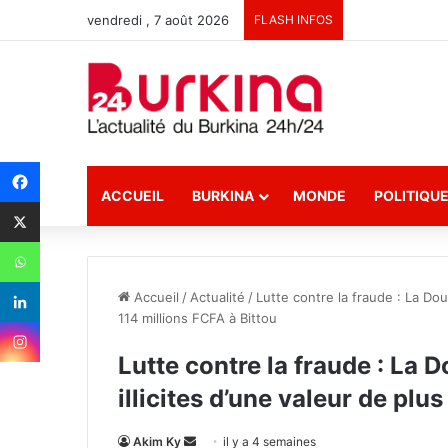
vendredi , 7 août 2026
FLASH INFOS
ACCUEIL
BURKINA
MONDE
POLITIQU
Accueil
/
Actualité
/
Lutte contre la fraude : La Dou
114 millions FCFA à Bittou
Lutte contre la fraude : La
illicites d’une valeur de plu
Akim Ky
E
il y a 4 semaines