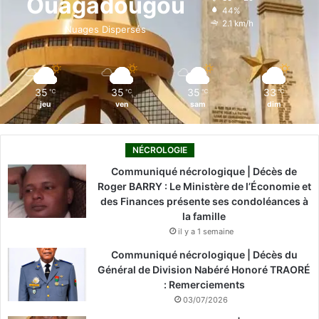
Ouagadougou
44%
o
i
e
r
2.1 km/h
Nuages Dispersés
k
n
a
m
35
35
35
33
℃
℃
℃
℃
jeu
ven
sam
dim
NÉCROLOGIE
Communiqué nécrologique | Décès de
Roger BARRY : Le Ministère de l’Économie et
des Finances présente ses condoléances à
la famille
il y a 1 semaine
Communiqué nécrologique | Décès du
Général de Division Nabéré Honoré TRAORÉ
: Remerciements
03/07/2026