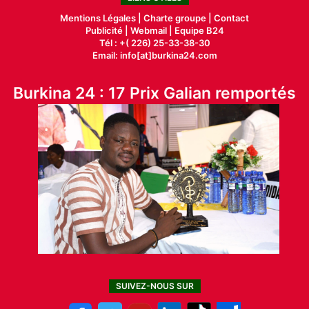
Mentions Légales |
Charte groupe |
Contact
Publicité
|
Webmail |
Equipe B24
Tél : +( 226) 25-33-38-30
Email: info[at]burkina24.com
Burkina 24 : 17 Prix Galian remportés
SUIVEZ-NOUS SUR