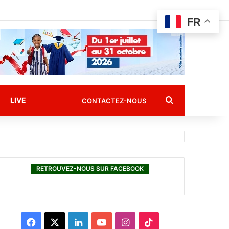
FR
Rechercher
LIVE
CONTACTEZ-NOUS
RETROUVEZ-NOUS SUR FACEBOOK
F
X
L
Y
I
T