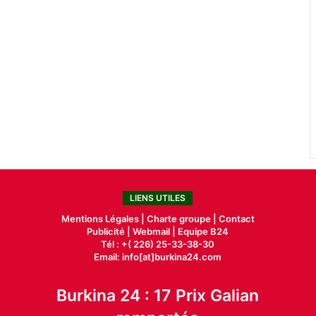
LIENS UTILES
Mentions Légales |
Charte groupe |
Contact
Publicité
|
Webmail |
Equipe B24
Tél : +( 226) 25-33-38-30
Email: info[at]burkina24.com
Burkina 24 : 17 Prix Galian