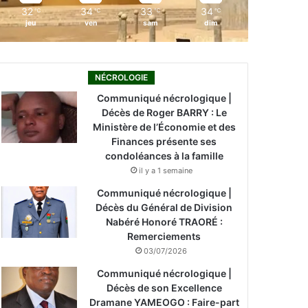
32
34
33
34
℃
℃
℃
℃
jeu
ven
sam
dim
NÉCROLOGIE
Communiqué nécrologique |
Décès de Roger BARRY : Le
Ministère de l’Économie et des
Finances présente ses
condoléances à la famille
il y a 1 semaine
Communiqué nécrologique |
Décès du Général de Division
Nabéré Honoré TRAORÉ :
Remerciements
03/07/2026
Communiqué nécrologique |
Décès de son Excellence
Dramane YAMEOGO : Faire-part