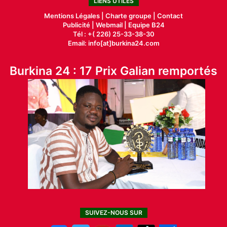
LIENS UTILES
Mentions Légales |
Charte groupe |
Contact
Publicité
|
Webmail |
Equipe B24
Tél : +( 226) 25-33-38-30
Email: info[at]burkina24.com
Burkina 24 : 17 Prix Galian remportés
SUIVEZ-NOUS SUR