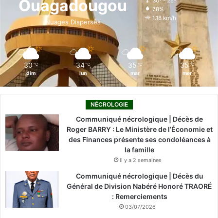
Ouagadougou
30º - 25º
78%
o
i
e
r
1.18 km/h
Nuages Dispersés
k
n
a
m
30
34
35
35
℃
℃
℃
℃
dim
lun
mar
mer
NÉCROLOGIE
Communiqué nécrologique | Décès de
Roger BARRY : Le Ministère de l’Économie et
des Finances présente ses condoléances à
la famille
il y a 2 semaines
Communiqué nécrologique | Décès du
Général de Division Nabéré Honoré TRAORÉ
: Remerciements
03/07/2026