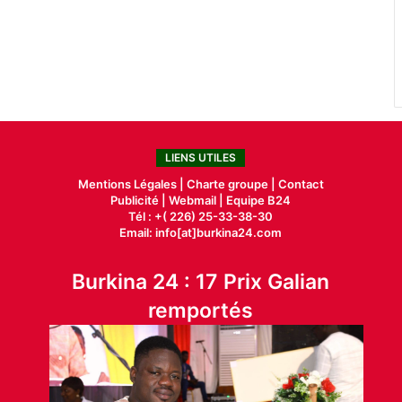
LIENS UTILES
Mentions Légales |
Charte groupe |
Contact
Publicité
|
Webmail |
Equipe B24
Tél : +( 226) 25-33-38-30
Email: info[at]burkina24.com
Burkina 24 : 17 Prix Galian
remportés