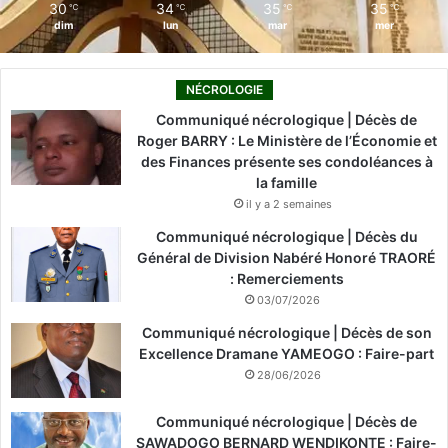
30
34
35
35
℃
℃
℃
℃
dim
lun
mar
mer
NÉCROLOGIE
Communiqué nécrologique | Décès de
Roger BARRY : Le Ministère de l’Économie et
des Finances présente ses condoléances à
la famille
il y a 2 semaines
Communiqué nécrologique | Décès du
Général de Division Nabéré Honoré TRAORÉ
: Remerciements
03/07/2026
Communiqué nécrologique | Décès de son
Excellence Dramane YAMEOGO : Faire-part
28/06/2026
Communiqué nécrologique | Décès de
SAWADOGO BERNARD WENDIKONTE : Faire-