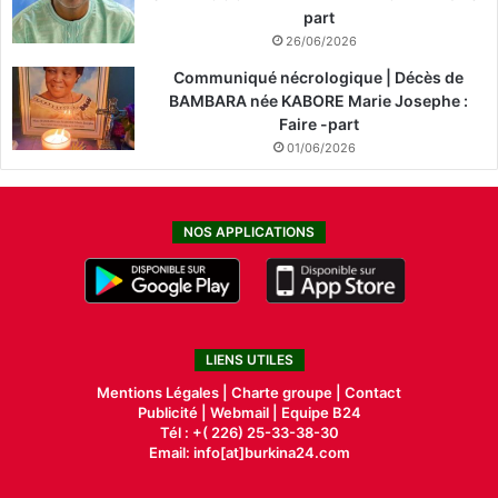
part
26/06/2026
Communiqué nécrologique | Décès de
BAMBARA née KABORE Marie Josephe :
Faire -part
01/06/2026
NOS APPLICATIONS
LIENS UTILES
Mentions Légales |
Charte groupe |
Contact
Publicité
|
Webmail |
Equipe B24
Tél : +( 226) 25-33-38-30
Email: info[at]burkina24.com