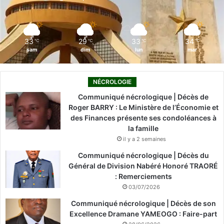
k
n
a
m
33
29
33
34
℃
℃
℃
℃
sam
dim
lun
mar
NÉCROLOGIE
Communiqué nécrologique | Décès de
Roger BARRY : Le Ministère de l’Économie et
des Finances présente ses condoléances à
la famille
il y a 2 semaines
Communiqué nécrologique | Décès du
Général de Division Nabéré Honoré TRAORÉ
: Remerciements
03/07/2026
Communiqué nécrologique | Décès de son
Excellence Dramane YAMEOGO : Faire-part