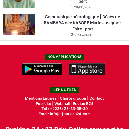
part
26/06/2026
Communiqué nécrologique | Décès de
BAMBARA née KABORE Marie Josephe :
Faire -part
01/06/2026
NOS APPLICATIONS
LIENS UTILES
Mentions Légales |
Charte groupe |
Contact
Publicité
|
Webmail |
Equipe B24
Tél : +( 226) 25-33-38-30
Email: info[at]burkina24.com