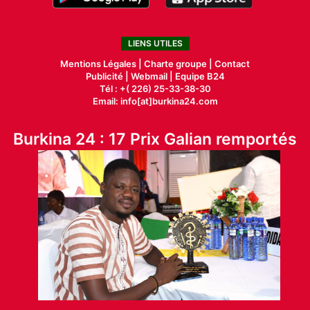
LIENS UTILES
Mentions Légales |
Charte groupe |
Contact
Publicité
|
Webmail |
Equipe B24
Tél : +( 226) 25-33-38-30
Email: info[at]burkina24.com
Burkina 24 : 17 Prix Galian remportés