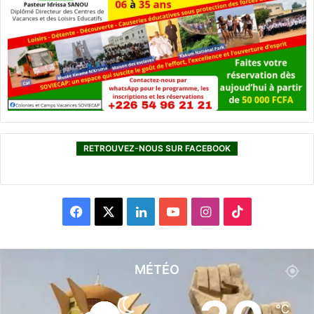
RETROUVEZ-NOUS SUR FACEBOOK
F
X
L
Y
I
T
a
i
o
n
i
c
n
u
s
k
MÉTÉO
e
k
T
t
T
℃