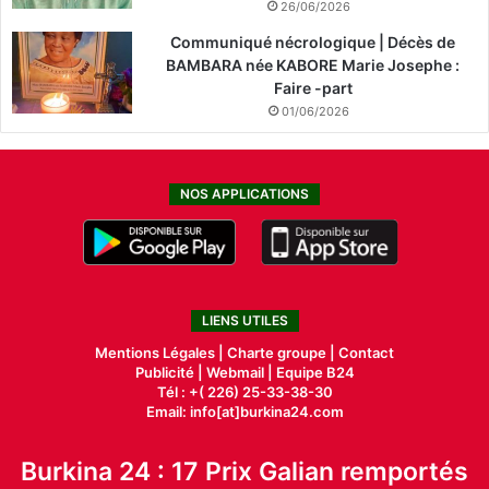
26/06/2026
Communiqué nécrologique | Décès de
BAMBARA née KABORE Marie Josephe :
Faire -part
01/06/2026
NOS APPLICATIONS
LIENS UTILES
Mentions Légales |
Charte groupe |
Contact
Publicité
|
Webmail |
Equipe B24
Tél : +( 226) 25-33-38-30
Email: info[at]burkina24.com
Burkina 24 : 17 Prix Galian remportés