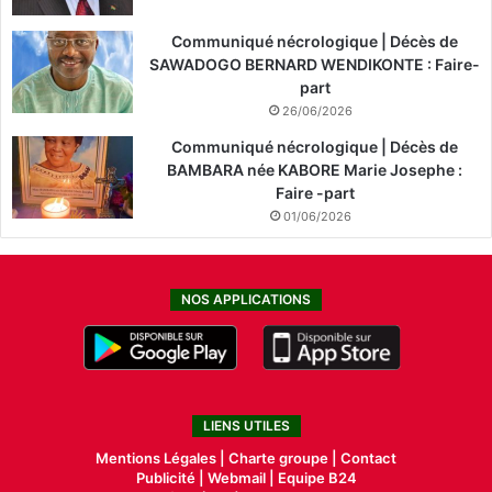
Communiqué nécrologique | Décès de
SAWADOGO BERNARD WENDIKONTE : Faire-
part
26/06/2026
Communiqué nécrologique | Décès de
BAMBARA née KABORE Marie Josephe :
Faire -part
01/06/2026
NOS APPLICATIONS
LIENS UTILES
Mentions Légales |
Charte groupe |
Contact
Publicité
|
Webmail |
Equipe B24