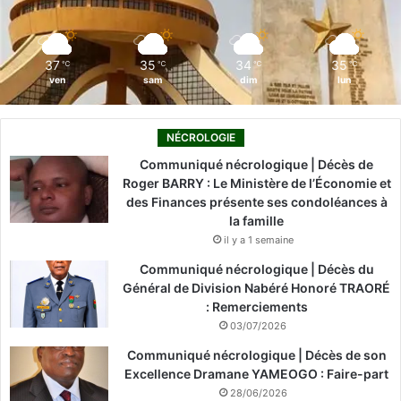
k
n
a
m
37
35
34
35
℃
℃
℃
℃
ven
sam
dim
lun
NÉCROLOGIE
Communiqué nécrologique | Décès de
Roger BARRY : Le Ministère de l’Économie et
des Finances présente ses condoléances à
la famille
il y a 1 semaine
Communiqué nécrologique | Décès du
Général de Division Nabéré Honoré TRAORÉ
: Remerciements
03/07/2026
Communiqué nécrologique | Décès de son
Excellence Dramane YAMEOGO : Faire-part
28/06/2026