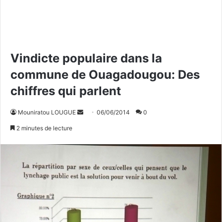
Vindicte populaire dans la
commune de Ouagadougou: Des
chiffres qui parlent
Mouniratou LOUGUE
E
06/06/2014
0
n
2 minutes de lecture
v
o
y
e
r
u
n
c