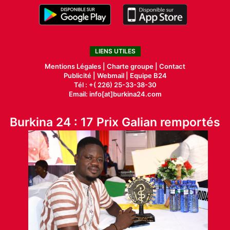
LIENS UTILES
Mentions Légales |
Charte groupe |
Contact
Publicité
|
Webmail |
Equipe B24
Tél : +( 226) 25-33-38-30
Email: info[at]burkina24.com
Burkina 24 : 17 Prix Galian remportés