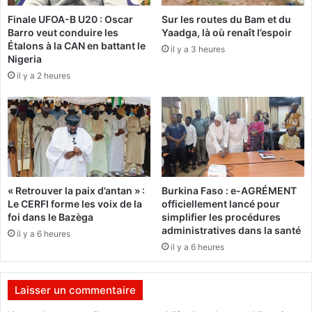
t
s
Finale UFOA-B U20 : Oscar
Sur les routes du Bam et du
e
o
Barro veut conduire les
Yaadga, là où renaît l’espoir
f
u
Étalons à la CAN en battant le
o
il y a 3 heures
s
Nigeria
r
l
il y a 2 heures
m
e
e
s
e
c
t
o
d
n
e
s
v
e
i
i
« Retrouver la paix d’antan » :
Burkina Faso : e-AGRÉMENT
e
l
Le CERFI forme les voix de la
officiellement lancé pour
n
s
foi dans le Bazèga
simplifier les procédures
t
d
administratives dans la santé
il y a 6 heures
l
e
il y a 6 heures
e
C
a
a
d
t
Laisser un commentaire
e
h
r