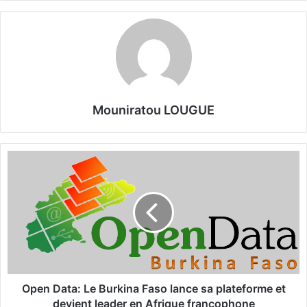
Mouniratou LOUGUE
O
p
e
n
D
a
t
a
:
L
Open Data: Le Burkina Faso lance sa plateforme et
e
devient leader en Afrique francophone