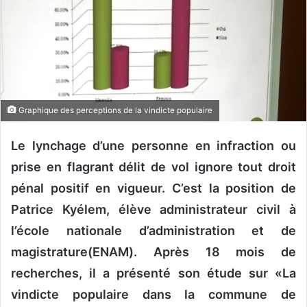
o
u
r
r
i
e
Graphique des perceptions de la vindicte populaire
l
Le lynchage d’une personne en infraction ou
prise en flagrant délit de vol ignore tout droit
pénal positif en vigueur. C’est la position de
Patrice Kyélem, élève administrateur civil à
l’école nationale d’administration et de
magistrature(ENAM). Après 18 mois de
recherches, il a présenté son étude sur «La
vindicte populaire dans la commune de