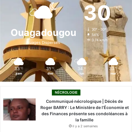
e
k
T
t
T
30
℃
b
e
u
a
o
o
d
b
g
k
Ouagadougou
30º - 30º
54%
o
i
e
r
3.74 km/h
Nuages Dispersés
k
n
a
m
33
31
34
33
℃
℃
℃
℃
sam
dim
lun
mar
NÉCROLOGIE
Communiqué nécrologique | Décès de
Roger BARRY : Le Ministère de l’Économie et
des Finances présente ses condoléances à
la famille
il y a 2 semaines