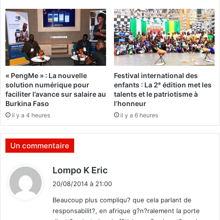
n
r
a
n
,
a
u
t
n
i
e
o
a
n
« PengMe » : La nouvelle
Festival international des
l
a
solution numérique pour
enfants : La 2ᵉ édition met les
t
l
faciliter l’avance sur salaire au
talents et le patriotisme à
e
d
Burkina Faso
l’honneur
r
e
il y a 4 heures
il y a 6 heures
n
f
a
o
t
o
Un commentaire
i
t
v
b
d
Lompo K Eric
e
a
i
à
l
20/08/2014 à 21:00
t
l
l
Beaucoup plus compliqu? que cela parlant de
a
f
responsabilit?, en afrique g?n?ralement la porte
p
é
: