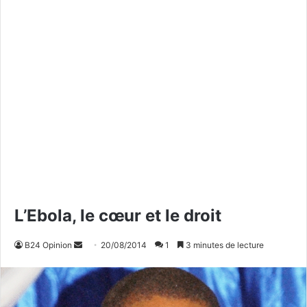
L’Ebola, le cœur et le droit
B24 Opinion
E
20/08/2014
1
3 minutes de lecture
n
v
o