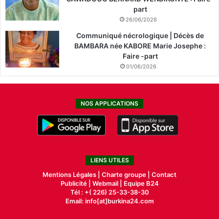
part
26/06/2026
Communiqué nécrologique | Décès de
BAMBARA née KABORE Marie Josephe :
Faire -part
01/06/2026
NOS APPLICATIONS
LIENS UTILES
Mentions Légales |
Charte groupe |
Contact
Publicité
|
Webmail |
Equipe B24
Tél : +( 226) 25-33-38-30
Email: info[at]burkina24.com