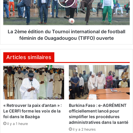
o
e
g
é
i
d
c
i
i
t
La 2ème édition du Tournoi international de football
e
i
féminin de Ouagadougou (TIFFO) ouverte
l
o
s
n
l
d
Articles similaires
i
u
b
T
r
o
e
u
s
r
a
n
u
o
« Retrouver la paix d’antan » :
Burkina Faso : e-AGRÉMENT
B
i
Le CERFI forme les voix de la
officiellement lancé pour
u
i
foi dans le Bazèga
simplifier les procédures
r
n
administratives dans la santé
il y a 1 heure
k
t
il y a 2 heures
i
e