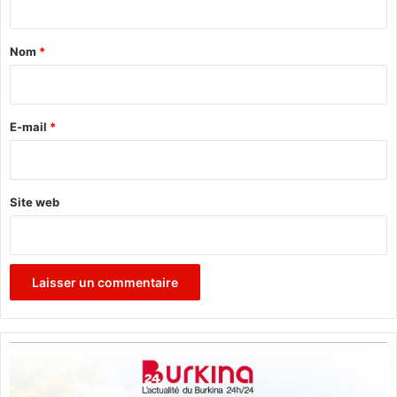
t
a
Nom
*
i
r
e
E-mail
*
*
Site web