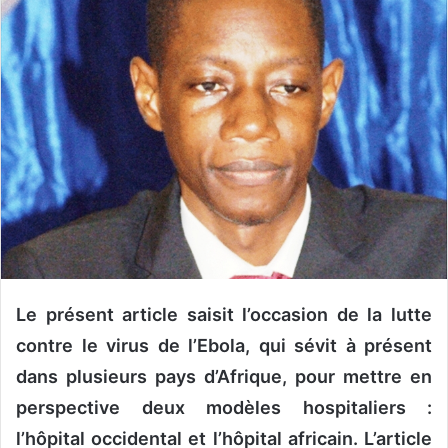
y
e
r
u
n
c
o
u
r
r
i
e
l
Le présent article saisit l’occasion de la lutte
contre le virus de l’Ebola, qui sévit à présent
dans plusieurs pays d’Afrique, pour mettre en
perspective deux modèles hospitaliers :
l’hôpital occidental et l’hôpital africain. L’article