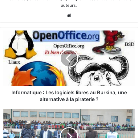
auteurs.
We
bsi
te
I
n
f
o
r
m
a
t
i
q
Informatique : Les logiciels libres au Burkina, une
u
alternative à la piraterie ?
e
:
L
L
a
e
2
s
è
l
m