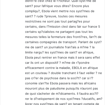
d’entr?e c’est chez le f?ticheur. Quel syst?me de
i
m
sant? pour l’afrique vous dites? Encore plus
r
i
a
compliqu?, Ebola vient mettre nos syst?mes de
n
t
sant? ? rude ?preuve, toutes ces mesures
i
e
n
restrictives ne sont pas tout partag?es pour
r
d
certains, dans l’?mission c’est dans l’air sur france 5
i
e
certains sp?cialistes ne partagent pas tout les
e
O
mesures telles la fermeture des fronti?res, l’arr?t de
?
u
certaines compagnies de transport. Parlant de syst?
a
me de sant? un journaliste fran?ais a m?me ? la
g
limite nargu? les syst?mes de sant? en afrique,
a
Ebola peut rentrer en france mais il sera sans effet
d
car ils ont un dispositif ? m?me de r?pondre
o
efficacement contre la maladie, EBOLA en afrique
u
est un couteau ? double tranchant il faut veiller ? ne
g
pas cr?er de psychose dans la soci?t? car si l’?
o
conomie s’arr?te Ebola passera mais les africains
u
mouront plus de paludisme puisqu’ils n’auront pas
(
de quoi s’acheter de m?dicaments. Il faudra acc?l?
T
rer le d?velopement de nos syst?mes ?ducatifs, am?
I
liorer nos syst?mes de sant? en tenant compte de
F