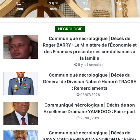
34
35
32
34
℃
℃
℃
℃
ven
sam
dim
lun
NÉCROLOGIE
Communiqué nécrologique | Décès de
Roger BARRY : Le Ministère de l’Économie et
des Finances présente ses condoléances à
la famille
il y a 1 semaine
Communiqué nécrologique | Décès du
Général de Division Nabéré Honoré TRAORÉ
: Remerciements
03/07/2026
Communiqué nécrologique | Décès de son
Excellence Dramane YAMEOGO : Faire-part
28/06/2026
Communiqué nécrologique | Décès de
SAWADOGO BERNARD WENDIKONTE : Faire-