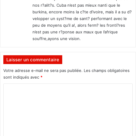
nos r?alit?s. Cuba n’est pas mieux nanti que le
F
burkina, encore moins la c?te d’ivoire, mais il a su d?
O
velopper un syst?me de sant? performant avec le
)
peu de moyens qu’il a!, alors ferm? les fronti?res
o
u
n’est pas une r?ponse aux maux que l’afrique
v
souffre,ayons une vision.
e
r
t
Laisser un commentaire
e
Votre adresse e-mail ne sera pas publiée.
Les champs obligatoires
sont indiqués avec
*
C
o
m
m
e
n