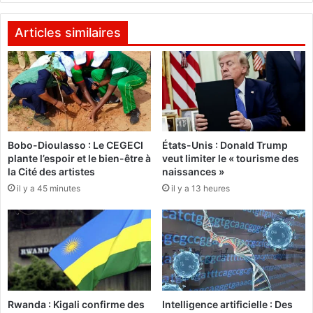
l
c
:
t
Articles similaires
A
i
u
o
B
n
u
l
r
u
k
m
i
i
Bobo-Dioulasso : Le CEGECI
États-Unis : Donald Trump
n
è
plante l’espoir et le bien-être à
veut limiter le « tourisme des
a
r
la Cité des artistes
naissances »
,
e
il y a 45 minutes
il y a 13 heures
l
’
e
’
s
«
:
s
L
o
e
l
M
u
a
Rwanda : Kigali confirme des
Intelligence artificielle : Des
t
r