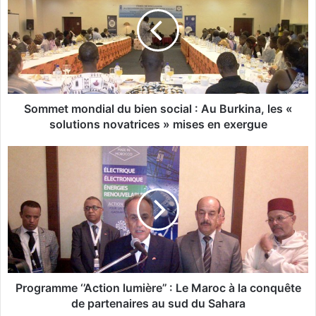
m
m
e
t
m
o
n
d
Sommet mondial du bien social : Au Burkina, les «
i
solutions novatrices » mises en exergue
a
l
P
d
r
u
o
b
g
i
r
e
a
n
m
s
m
o
e
c
‘
Programme ‘’Action lumière’’ : Le Maroc à la conquête
i
’
de partenaires au sud du Sahara
a
A