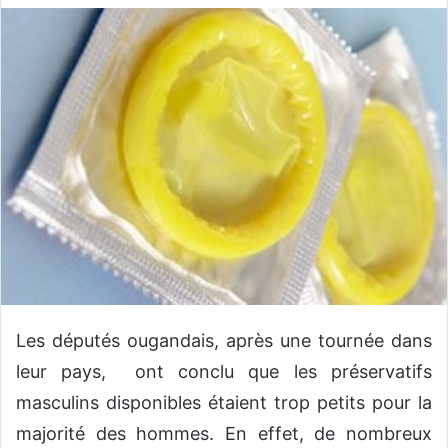
v
o
y
e
r
u
n
c
o
u
r
r
i
e
Les députés ougandais, après une tournée dans
l
leur pays, ont conclu que les préservatifs
masculins disponibles étaient trop petits pour la
majorité des hommes. En effet, de nombreux