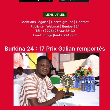
LIENS UTILES
Mentions Légales |
Charte groupe |
Contact
Publicité
|
Webmail |
Equipe B24
Tél : +( 226) 25-33-38-30
Email: info[at]burkina24.com
Burkina 24 : 17 Prix Galian remportés