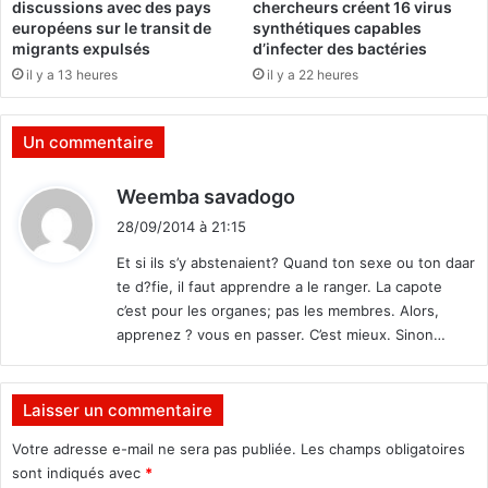
discussions avec des pays
chercheurs créent 16 virus
i
o
européens sur le transit de
synthétiques capables
o
c
migrants expulsés
d’infecter des bactéries
n
à
il y a 13 heures
il y a 22 heures
s
l
n
a
o
c
Un commentaire
v
o
a
n
d
Weemba savadogo
t
q
i
r
u
28/09/2014 à 21:15
i
t
ê
Et si ils s’y abstenaient? Quand ton sexe ou ton daar
c
t
te d?fie, il faut apprendre a le ranger. La capote
e
e
:
s
c’est pour les organes; pas les membres. Alors,
d
»
apprenez ? vous en passer. C’est mieux. Sinon…
e
m
p
i
a
s
r
Laisser un commentaire
e
t
s
Votre adresse e-mail ne sera pas publiée.
Les champs obligatoires
e
e
n
sont indiqués avec
*