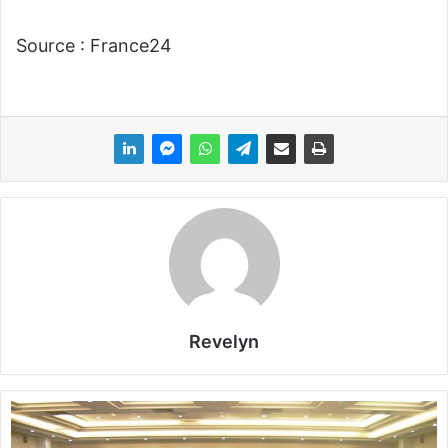
Source : France24
Revelyn
S
o