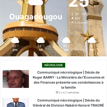
25
b
e
u
a
o
o
d
b
g
k
Ouagadougou
30º - 25º
80%
o
i
e
r
1.79 km/h
Nuages Dispersés
k
n
a
m
30
34
35
35
℃
℃
℃
℃
dim
lun
mar
mer
NÉCROLOGIE
Communiqué nécrologique | Décès de
Roger BARRY : Le Ministère de l’Économie et
des Finances présente ses condoléances à
la famille
il y a 2 semaines
Communiqué nécrologique | Décès du
Général de Division Nabéré Honoré TRAORÉ