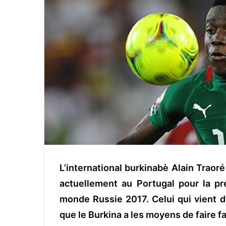
o
y
e
r
u
n
c
o
u
r
r
i
e
l
L’international burkinabè Alain Traoré
actuellement au Portugal pour la pr
monde Russie 2017. Celui qui vient d
que le Burkina a les moyens de faire f