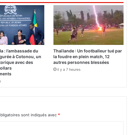
e
t
d
é
v
e
l
o
a : l’ambassade du
Thaïlande : Un footballeur tué par
p
gurée à Cotonou, un
la foudre en plein match, 12
p
torique avec des
autres personnes blessées
e
ollars
il y a 7 heures
ements
m
e
s
n
t
:
«
D
bligatoires sont indiqués avec
*
o
r
m