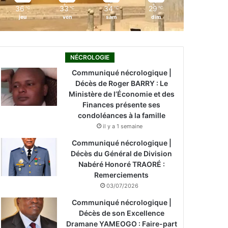
36
33
34
29
℃
℃
℃
℃
jeu
ven
sam
dim
NÉCROLOGIE
Communiqué nécrologique |
Décès de Roger BARRY : Le
Ministère de l’Économie et des
Finances présente ses
condoléances à la famille
il y a 1 semaine
Communiqué nécrologique |
Décès du Général de Division
Nabéré Honoré TRAORÉ :
Remerciements
03/07/2026
Communiqué nécrologique |
Décès de son Excellence
Dramane YAMEOGO : Faire-part