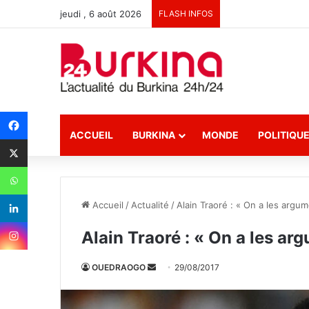
jeudi , 6 août 2026
FLASH INFOS
ACCUEIL
BURKINA
MONDE
POLITIQU
Accueil
/
Actualité
/
Alain Traoré : « On a les argume
Alain Traoré : « On a les arg
OUEDRAOGO
E
29/08/2017
n
v