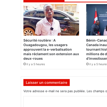
é
m
i
S
é
b
a
r
Sécurité routière : A
Bénin-Canad
e
Ouagadougou, les usagers
Canada inau
l
approuvent la e-verbalisation
tournant his
a
mais réclament son extension aux
millions de d
deux-roues
d’investiss
x
é
il y a 5 heures
il y a 5 heure
Laisser un commentaire
Votre adresse e-mail ne sera pas publiée.
Les champs o
C
o