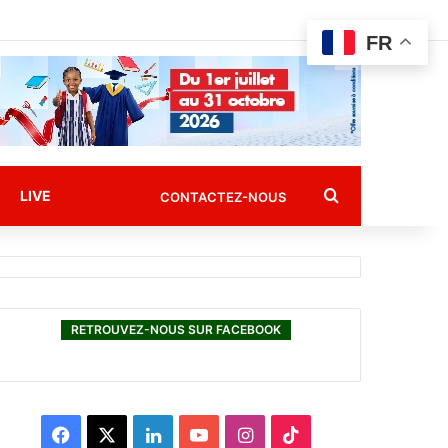
FR
Rechercher
LIVE
CONTACTEZ-NOUS
RETROUVEZ-NOUS SUR FACEBOOK
F
X
L
Y
I
T