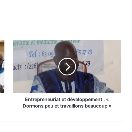
E
n
t
r
e
p
r
e
n
e
Entrepreneuriat et développement : «
u
Dormons peu et travaillons beaucoup »
r
i
a
t