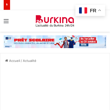
FR
Menu
Accueil
/
Actualité