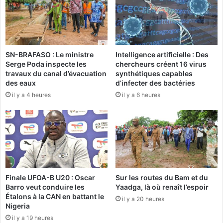
t
c
a
t
t
e
i
u
o
r
SN-BRAFASO : Le ministre
Intelligence artificielle : Des
n
s
Serge Poda inspecte les
chercheurs créent 16 virus
:
n
travaux du canal d’évacuation
synthétiques capables
D
o
des eaux
d’infecter des bactéries
e
n
il y a 4 heures
il y a 6 heures
s
é
"
t
Y
a
E
t
H
i
"
q
s
u
e
e
Finale UFOA-B U20 : Oscar
Sur les routes du Bam et du
f
s
Barro veut conduire les
Yaadga, là où renaît l’espoir
o
s
Étalons à la CAN en battant le
il y a 20 heures
r
’
Nigeria
m
i
il y a 19 heures
e
n