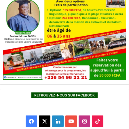
RETROUVEZ-NOUS SUR FACEBOOK
F
X
L
Y
I
T