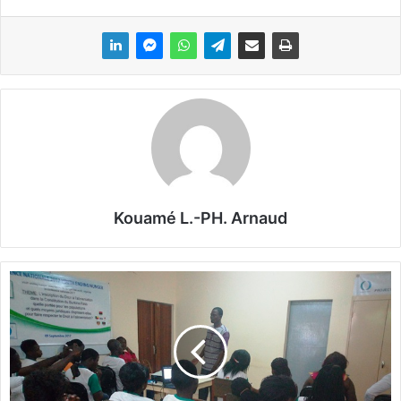
Kouamé L.-PH. Arnaud
L
o
b
b
y
i
n