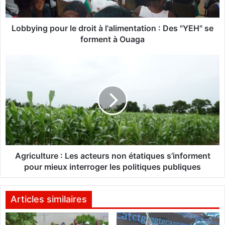
g
p
o
Lobbying pour le droit à l'alimentation : Des "YEH" se
u
forment à Ouaga
r
l
A
e
g
d
r
r
i
o
c
i
u
t
l
à
t
l
u
'
r
Agriculture : Les acteurs non étatiques s’informent
a
e
pour mieux interroger les politiques publiques
l
:
i
L
m
e
Articles similaires
e
s
n
a