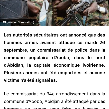
o
u
r
r
(Image d'illustration)
i
e
Les autorités sécuritaires ont annoncé que des
l
hommes armés avaient attaqué ce mardi 26
septembre, un commissariat de police dans la
commune populaire d’Abobo, dans le nord
d’Abidjan, la capitale économique ivoirienne.
Plusieurs armes ont été emportées et aucune
victime n’a été signalées.
Le commissariat du 34e arrondissement dans la
commune d’Abobo, Abidjan a été attaqué par des
hommes en armes sans faire de blessés, a