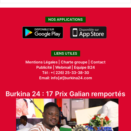
NOS APPLICATIONS
LIENS UTILES
Mentions Légales |
Charte groupe |
Contact
Publicité
|
Webmail |
Equipe B24
Tél : +( 226) 25-33-38-30
Email: info[at]burkina24.com
Burkina 24 : 17 Prix Galian remportés