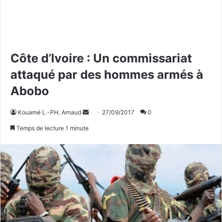
Côte d’Ivoire : Un commissariat
attaqué par des hommes armés à
Abobo
Kouamé L.-PH. Arnaud
E
27/09/2017
0
n
Temps de lecture 1 minute
v
o
y
e
r
u
n
c