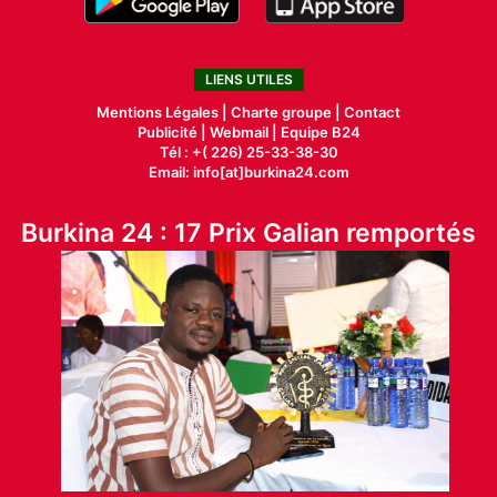
LIENS UTILES
Mentions Légales |
Charte groupe |
Contact
Publicité
|
Webmail |
Equipe B24
Tél : +( 226) 25-33-38-30
Email: info[at]burkina24.com
Burkina 24 : 17 Prix Galian remportés