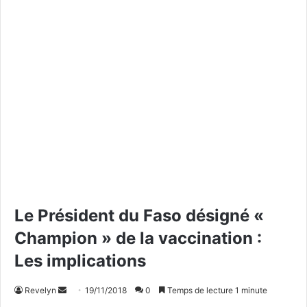
Le Président du Faso désigné «
Champion » de la vaccination :
Les implications
Revelyn
E
19/11/2018
0
Temps de lecture 1 minute
n