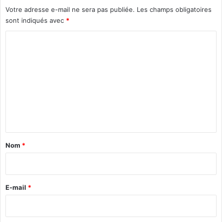
t
Votre adresse e-mail ne sera pas publiée.
Les champs obligatoires
e
sont indiqués avec
*
l
e
C
d
é
o
s
m
e
m
r
t
e
»
n
t
a
Nom
*
i
r
e
E-mail
*
*