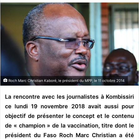
v
o
y
e
r
u
n
c
o
u
Roch Marc Christian Kaboré, le président du MPP, le 11 octobre 2014
r
r
La rencontre avec les journalistes à Kombissiri
i
e
ce lundi 19 novembre 2018 avait aussi pour
l
objectif de présenter le concept et le contenu
de « champion » de la vaccination, titre dont le
président du Faso Roch Marc Christian a été