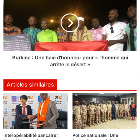
0
u
à
r
1
k
8
i
m
n
o
a
i
:
s
U
:
n
Burkina : Une haie d’honneur pour « l’homme qui
L
e
arrête le désert »
e
h
p
a
l
i
Articles similaires
a
e
i
d
d
’
o
h
y
o
e
n
r
n
Interopérabilité bancaire :
Police nationale : Une
d
e