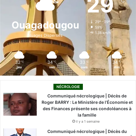
29
℃
b
e
u
a
o
o
d
b
g
k
Ouagadougou
29º - 29º
59%
o
i
e
r
1.38 km/h
Nuages Dispersés
k
n
a
m
32
34
33
34
℃
℃
℃
℃
jeu
ven
sam
dim
NÉCROLOGIE
Communiqué nécrologique | Décès de
Roger BARRY : Le Ministère de l’Économie et
des Finances présente ses condoléances à
la famille
il y a 1 semaine
Communiqué nécrologique | Décès du