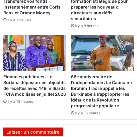
Transférez vos fonds
formation stratégique pour
u
u
instantanément entre Coris
préparer les nouveaux
M
r
Bank et Orange Money
directeurs aux défis
i
p
sécuritaires
il y a 7 heures
n
o
il y a 8 heures
i
u
s
r
t
«
è
l
r
’
e
h
d
o
e
m
Finances publiques : Le
66e anniversaire de
l
m
Burkina dépasse ses objectifs
l’indépendance : Le Capitaine
a
e
de recettes avec 448 milliards
Ibrahim Traoré appelle les
s
q
FCFA mobilisés en juillet 2026
Burkinabè à s’approprier les
a
u
idéaux de la Révolution
il y a 13 heures
n
i
progressiste populaire
t
a
il y a 15 heures
é
r
r
ê
Laisser un commentaire