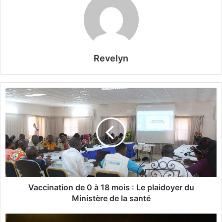
Revelyn
V
a
c
c
i
n
a
t
i
o
Vaccination de 0 à 18 mois : Le plaidoyer du
n
Ministère de la santé
d
e
B