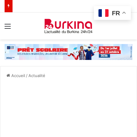
FR
Menu
Accueil
/
Actualité