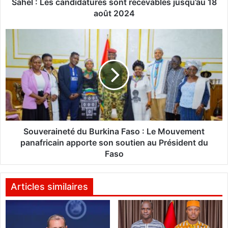
d
Sahel : Les candidatures sont recevables jusqu’au 18
i
août 2024
t
i
S
o
o
n
u
d
v
u
e
p
r
r
a
i
i
x
n
d
e
Souveraineté du Burkina Faso : Le Mouvement
e
t
panafricain apporte son soutien au Président du
l
é
Faso
’
d
i
u
n
B
Articles similaires
i
u
t
r
i
k
a
i