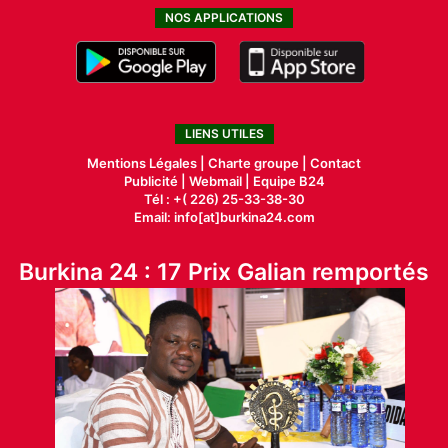
NOS APPLICATIONS
LIENS UTILES
Mentions Légales |
Charte groupe |
Contact
Publicité
|
Webmail |
Equipe B24
Tél : +( 226) 25-33-38-30
Email: info[at]burkina24.com
Burkina 24 : 17 Prix Galian remportés