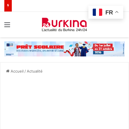
FR
Menu
Accueil
/
Actualité