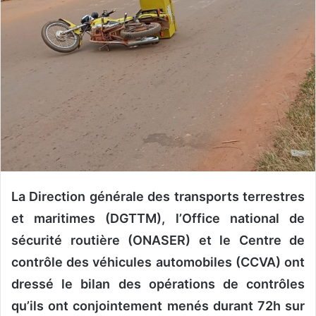
u
n
c
o
u
r
r
i
e
l
La Direction générale des transports terrestres
et maritimes (DGTTM), l’Office national de
sécurité routière (ONASER) et le Centre de
contrôle des véhicules automobiles (CCVA) ont
dressé le bilan des opérations de contrôles
qu’ils ont conjointement menés durant 72h sur