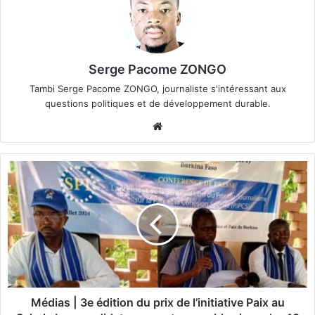
Serge Pacome ZONGO
Tambi Serge Pacome ZONGO, journaliste s'intéressant aux
questions politiques et de développement durable.
We
bsi
te
M
é
d
i
a
s
|
3
e
é
Médias | 3e édition du prix de l’initiative Paix au