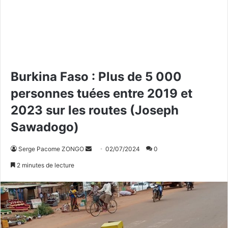
Burkina Faso : Plus de 5 000
personnes tuées entre 2019 et
2023 sur les routes (Joseph
Sawadogo)
Serge Pacome ZONGO
E
02/07/2024
0
n
2 minutes de lecture
v
o
y
e
r