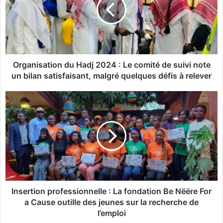
a
n
i
s
a
t
i
Organisation du Hadj 2024 : Le comité de suivi note
o
un bilan satisfaisant, malgré quelques défis à relever
n
d
I
u
n
H
s
a
e
d
r
j
t
2
i
0
o
2
n
4
p
Insertion professionnelle : La fondation Be Nëëre For
:
r
a Cause outille des jeunes sur la recherche de
L
o
l’emploi
e
f