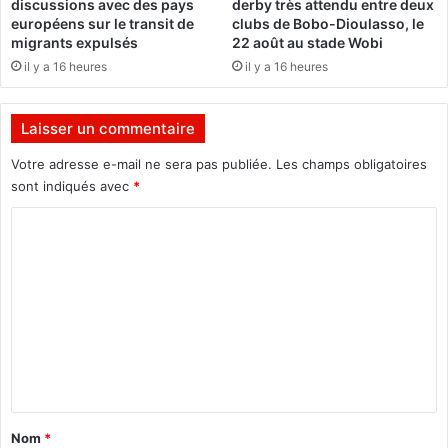
discussions avec des pays
derby très attendu entre deux
l
o
européens sur le transit de
clubs de Bobo-Dioulasso, le
a
n
migrants expulsés
22 août au stade Wobi
n
B
il y a 16 heures
il y a 16 heures
s
e
a
N
t
ë
Laisser un commentaire
i
ë
s
r
Votre adresse e-mail ne sera pas publiée.
Les champs obligatoires
f
e
sont indiqués avec
*
a
F
i
o
C
s
r
o
a
a
n
m
C
t
a
m
,
u
e
m
s
a
e
n
l
o
t
g
u
r
t
a
Nom
*