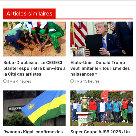
c
e
o
s
Articles similaires
m
s
i
i
t
o
é
n
d
n
e
e
s
l
u
Bobo-Dioulasso : Le CEGECI
États-Unis : Donald Trump
l
plante l’espoir et le bien-être à
veut limiter le « tourisme des
i
e
la Cité des artistes
naissances »
v
:
i
il y a 4 heures
il y a 15 heures
L
n
a
o
f
t
o
e
n
u
d
n
a
b
t
Rwanda : Kigali confirme des
Super Coupe AJSB 2026 : Un
i
i