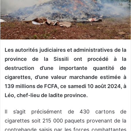
n
c
o
u
r
r
i
Les autorités judiciaires et administratives de la
e
l
province de la Sissili ont procédé à la
destruction d’une importante quantité de
cigarettes, d’une valeur marchande estimée à
139 millions de FCFA, ce samedi 10 août 2024, à
Léo, chef-lieu de ladite province.
Il s’agit précisément de 430 cartons de
cigarettes soit 215 000 paquets provenant de la
contrebande saisis par les forces combattantes