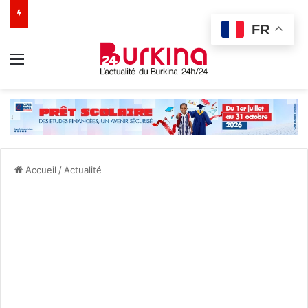
FR
Menu
Accueil
/
Actualité