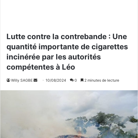
Lutte contre la contrebande : Une
quantité importante de cigarettes
incinérée par les autorités
compétentes à Léo
Willy SAGBE
E
10/08/2024
0
2 minutes de lecture
n
v
o
y
e
r
u