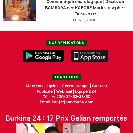
Communiqué nécrologique | Décès de
BAMBARA née KABORE Marie Josephe :
Faire -part
01/06/2026
NOS APPLICATIONS
LIENS UTILES
Mentions Légales |
Charte groupe |
Contact
Publicité
|
Webmail |
Equipe B24
Tél : +( 226) 25-33-38-30
Email: info[at]burkina24.com
Burkina 24 : 17 Prix Galian remportés