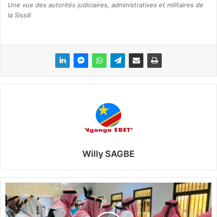
Une vue des autorités judiciaires, administratives et militaires de
la Sissili
Willy SAGBE
O
r
g