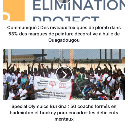
n
i
q
u
é
Communiqué : Des niveaux toxiques de plomb dans
:
53% des marques de peinture décorative à huile de
D
Ouagadougou
e
s
S
n
p
i
e
v
c
e
i
a
a
u
l
x
O
t
l
o
y
Special Olympics Burkina : 50 coachs formés en
x
m
badminton et hockey pour encadrer les déficients
i
p
mentaux
q
i