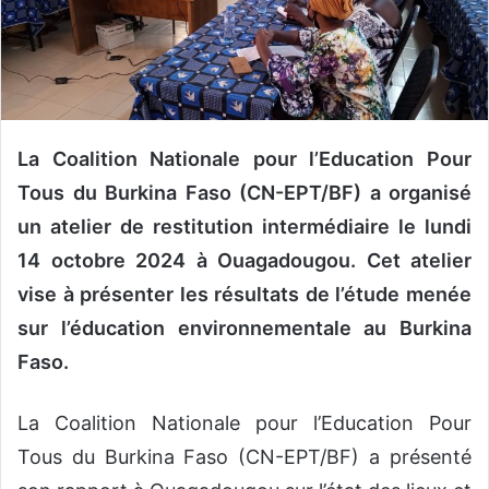
n
c
o
u
r
r
La Coalition Nationale pour l’Education Pour
i
e
Tous du Burkina Faso (CN-EPT/BF) a organisé
l
un atelier de restitution intermédiaire le lundi
14 octobre 2024 à Ouagadougou. Cet atelier
vise à présenter les résultats de l’étude menée
sur l’éducation environnementale au Burkina
Faso.
La Coalition Nationale pour l’Education Pour
Tous du Burkina Faso (CN-EPT/BF) a présenté