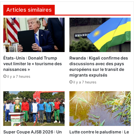
u
c
e
s
Articles similaires
s
B
d
u
e
r
p
k
l
i
o
n
m
a
b
États-Unis : Donald Trump
Rwanda : Kigali confirme des
:
veut limiter le « tourisme des
discussions avec des pays
d
5
naissances »
européens sur le transit de
a
0
migrants expulsés
n
il y a 7 heures
c
il y a 7 heures
s
o
5
a
3
c
%
h
d
s
e
f
s
o
m
r
Super Coupe AJSB 2026 : Un
Lutte contre le paludisme : Le
a
m