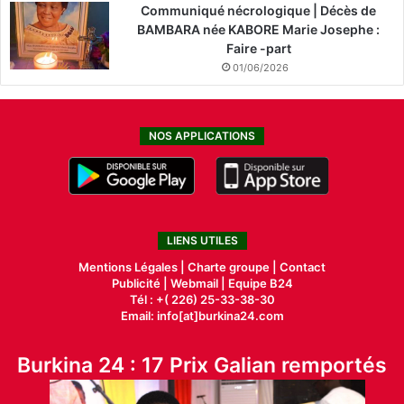
Communiqué nécrologique | Décès de
BAMBARA née KABORE Marie Josephe :
Faire -part
01/06/2026
NOS APPLICATIONS
LIENS UTILES
Mentions Légales |
Charte groupe |
Contact
Publicité
|
Webmail |
Equipe B24
Tél : +( 226) 25-33-38-30
Email: info[at]burkina24.com
Burkina 24 : 17 Prix Galian remportés