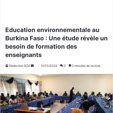
Education environnementale au
Burkina Faso : Une étude révèle un
besoin de formation des
enseignants
Rédaction B24
E
15/10/2024
0
2 minutes de lecture
n
v
o
y
e
r
u