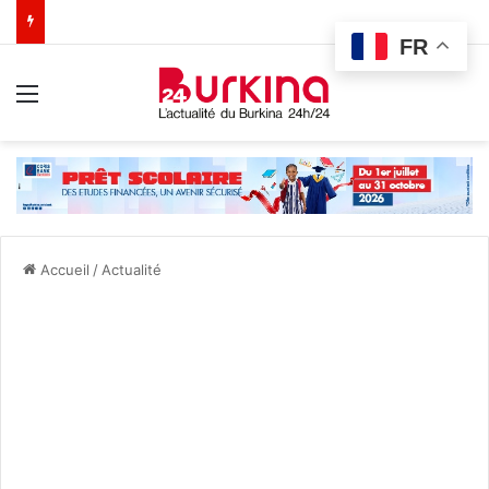
FR
Menu
Accueil
/
Actualité