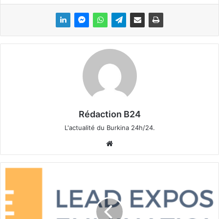
Rédaction B24
L'actualité du Burkina 24h/24.
We
bsi
te
C
o
m
m
u