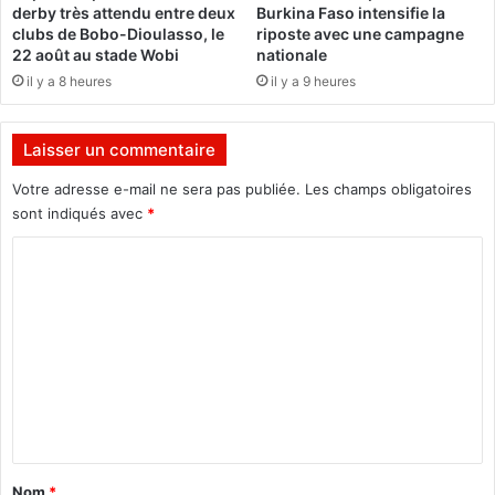
derby très attendu entre deux
Burkina Faso intensifie la
r
é
clubs de Bobo-Dioulasso, le
riposte avec une campagne
q
s
22 août au stade Wobi
nationale
u
e
il y a 8 heures
il y a 9 heures
e
n
s
b
d
a
Laisser un commentaire
e
d
p
m
Votre adresse e-mail ne sera pas publiée.
Les champs obligatoires
e
i
sont indiqués avec
*
i
n
n
C
t
t
o
o
u
n
m
r
e
e
t
m
d
h
e
é
o
c
c
n
o
k
t
r
e
a
a
y
Nom
*