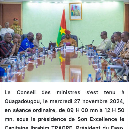
v
o
y
e
r
u
n
c
o
u
r
r
i
e
Le Conseil des ministres s’est tenu à
l
Ouagadougou, le mercredi 27 novembre 2024,
en séance ordinaire, de 09 H 00 mn à 12 H 50
mn, sous la présidence de Son Excellence le
Capitaine Ibrahim TRAORE, Président du Faso,