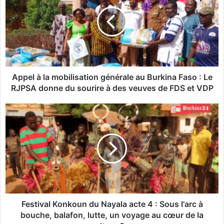
p
e
l
à
l
a
m
o
Appel à la mobilisation générale au Burkina Faso : Le
b
RJPSA donne du sourire à des veuves de FDS et VDP
i
l
F
i
e
s
s
a
t
t
i
i
v
o
a
n
l
g
K
é
o
Festival Konkoun du Nayala acte 4 : Sous l'arc à
n
n
bouche, balafon, lutte, un voyage au cœur de la
é