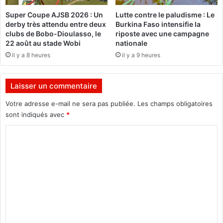
J
s
Super Coupe AJSB 2026 : Un
Lutte contre le paludisme : Le
P
l
derby très attendu entre deux
Burkina Faso intensifie la
S
'
clubs de Bobo-Dioulasso, le
riposte avec une campagne
A
a
22 août au stade Wobi
nationale
d
r
il y a 8 heures
il y a 9 heures
o
c
n
à
n
b
Laisser un commentaire
e
o
d
u
Votre adresse e-mail ne sera pas publiée.
Les champs obligatoires
u
c
sont indiqués avec
*
s
h
o
C
e
u
,
o
r
b
m
i
a
r
l
m
e
a
e
à
f
d
o
n
e
n
t