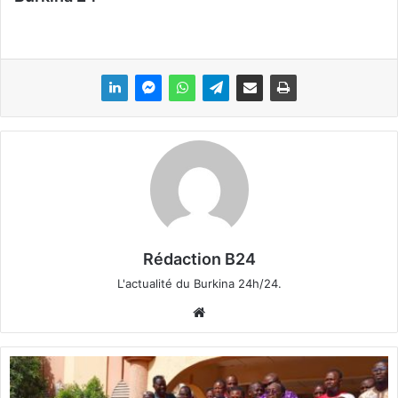
Rédaction B24
L'actualité du Burkina 24h/24.
We
bsi
te
A
p