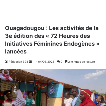
Ouagadougou : Les activités de la
3e édition des « 72 Heures des
Initiatives Féminines Endogènes »
lancées
Rédaction B24
E
04/06/2025
0
2 minutes de lecture
n
v
o
y
e
r
u