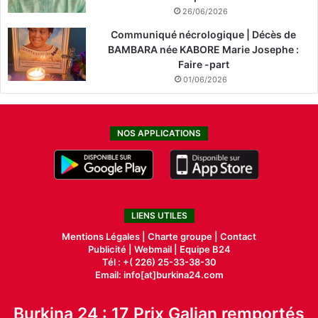
26/06/2026
Communiqué nécrologique | Décès de
BAMBARA née KABORE Marie Josephe :
Faire -part
01/06/2026
NOS APPLICATIONS
LIENS UTILES
Mentions Légales |
Charte groupe |
Contact
Publicité
|
Webmail |
Equipe B24
Tél : +( 226) 25-33-38-30
Email: info[at]burkina24.com
Burkina 24 : 17 Prix Galian remportés