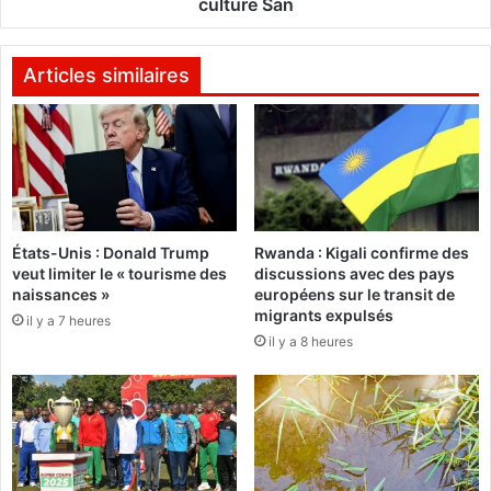
k
culture San
r
o
a
u
l
n
Articles similaires
e
d
a
u
u
N
B
a
u
y
r
a
k
l
i
États-Unis : Donald Trump
Rwanda : Kigali confirme des
a
veut limiter le « tourisme des
discussions avec des pays
n
naissances »
européens sur le transit de
a
a
migrants expulsés
F
il y a 7 heures
c
il y a 8 heures
a
t
s
e
o
4
:
:
L
S
e
o
R
u