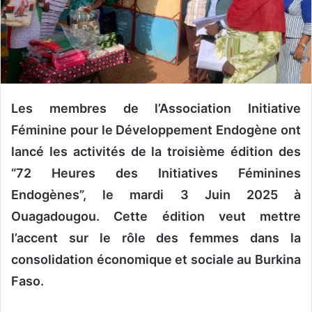
n
c
o
u
r
r
i
Les membres de l’Association Initiative
e
Féminine pour le Développement Endogène ont
l
lancé les activités de la troisième édition des
“72 Heures des Initiatives Féminines
Endogènes”, le mardi 3 Juin 2025 à
Ouagadougou. Cette édition veut mettre
l’accent sur le rôle des femmes dans la
consolidation économique et sociale au Burkina
Faso.