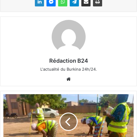
Rédaction B24
L'actualité du Burkina 24h/24.
We
bsi
te
C
S
P
S
d
e
N