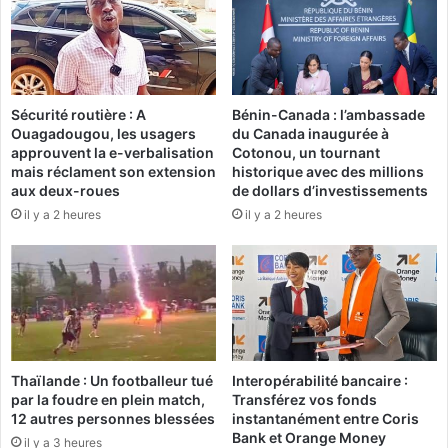
t
n
i
t
o
d
n
e
s
s
Sécurité routière : A
Bénin-Canada : l’ambassade
v
b
Ouagadougou, les usagers
du Canada inaugurée à
o
u
approuvent la e-verbalisation
Cotonou, un tournant
n
r
mais réclament son extension
historique avec des millions
t
e
aux deux-roues
de dollars d’investissements
à
a
il y a 2 heures
il y a 2 heures
l
u
'
x
a
p
s
r
s
i
a
n
u
c
t
i
Thaïlande : Un footballeur tué
Interopérabilité bancaire :
d
p
par la foudre en plein match,
Transférez vos fonds
e
a
12 autres personnes blessées
instantanément entre Coris
l
u
Bank et Orange Money
il y a 3 heures