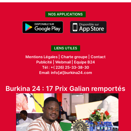
NOS APPLICATIONS
LIENS UTILES
Mentions Légales |
Charte groupe |
Contact
Publicité
|
Webmail |
Equipe B24
Tél : +( 226) 25-33-38-30
Email: info[at]burkina24.com
Burkina 24 : 17 Prix Galian remportés