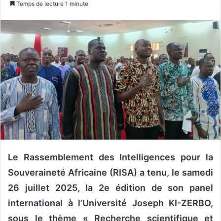
Temps de lecture 1 minute
v
o
y
e
r
u
n
c
o
u
r
r
i
Le Rassemblement des Intelligences pour la
e
Souveraineté Africaine (RISA) a tenu, le samedi
l
26 juillet 2025, la 2e édition de son panel
international à l’Université Joseph KI-ZERBO,
sous le thème « Recherche scientifique et