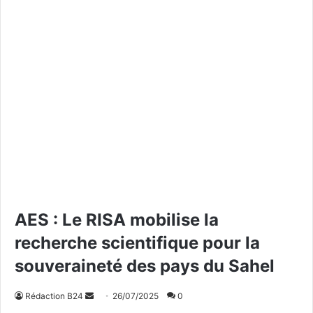
AES : Le RISA mobilise la
recherche scientifique pour la
souveraineté des pays du Sahel
Rédaction B24
E
26/07/2025
0
n