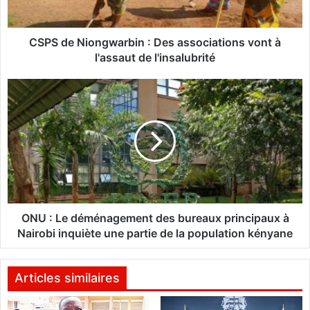
i
o
n
CSPS de Niongwarbin : Des associations vont à
g
l'assaut de l'insalubrité
w
a
O
r
N
b
U
i
:
n
L
:
e
D
d
e
é
s
m
a
é
ONU : Le déménagement des bureaux principaux à
s
n
Nairobi inquiète une partie de la population kényane
s
a
o
g
c
e
Articles similaires
i
m
a
e