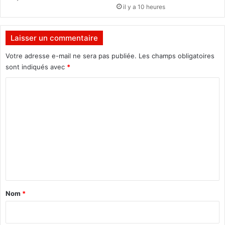
'
x
il y a 10 heures
i
à
n
N
s
a
Laisser un commentaire
a
i
l
r
Votre adresse e-mail ne sera pas publiée.
Les champs obligatoires
u
o
sont indiqués avec
*
b
b
C
r
i
i
i
o
t
n
m
é
q
u
m
i
e
è
n
t
e
t
u
a
n
Nom
*
e
i
p
r
a