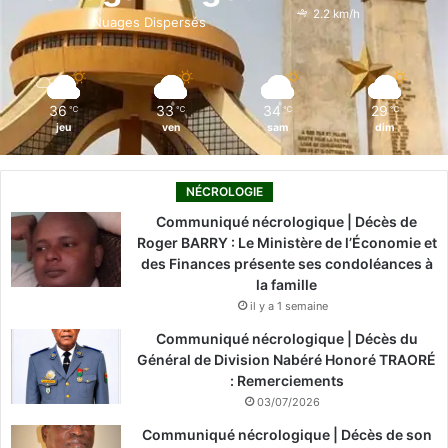
o
i
e
r
2.2 km/h
Nuages Dispersés
k
n
a
m
36
33
34
29
℃
℃
℃
℃
jeu
ven
sam
dim
NÉCROLOGIE
Communiqué nécrologique | Décès de
Roger BARRY : Le Ministère de l’Économie et
des Finances présente ses condoléances à
la famille
il y a 1 semaine
Communiqué nécrologique | Décès du
Général de Division Nabéré Honoré TRAORÉ
: Remerciements
03/07/2026
Communiqué nécrologique | Décès de son