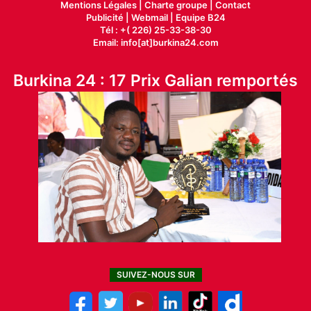
Mentions Légales |
Charte groupe |
Contact
Publicité
|
Webmail |
Equipe B24
Tél : +( 226) 25-33-38-30
Email: info[at]burkina24.com
Burkina 24 : 17 Prix Galian remportés
SUIVEZ-NOUS SUR