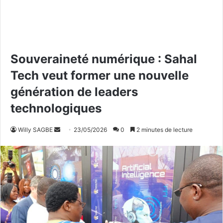
Souveraineté numérique : Sahal
Tech veut former une nouvelle
génération de leaders
technologiques
Willy SAGBE
E
23/05/2026
0
2 minutes de lecture
n
v
o
y
e
r
u