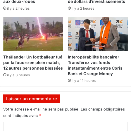
aux deux-roues
de dollars d’investissements
f
t
il y a 2 heures
il y a 2 heures
i
r
n
a
a
n
n
s
c
f
e
o
m
r
e
m
Thaïlande : Un footballeur tué
Interopérabilité bancaire :
n
e
par la foudre en plein match,
Transférez vos fonds
t
r
12 autres personnes blessées
instantanément entre Coris
d
l
Bank et Orange Money
il y a 3 heures
u
a
il y a 11 heures
d
m
é
o
v
b
Laisser un commentaire
e
i
l
l
Votre adresse e-mail ne sera pas publiée.
Les champs obligatoires
o
i
sont indiqués avec
*
p
t
C
p
é