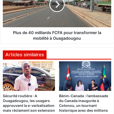
s
o
d
u
e
O
4
u
0
é
m
d
i
Plus de 40 milliards FCFA pour transformer la
r
l
mobilité à Ouagadougou
a
l
o
i
g
a
Articles similaires
o
r
a
d
p
s
p
F
e
C
l
F
l
A
e
Sécurité routière : A
Bénin-Canada : l’ambassade
p
Ouagadougou, les usagers
du Canada inaugurée à
à
o
approuvent la e-verbalisation
Cotonou, un tournant
u
u
mais réclament son extension
historique avec des millions
n
r