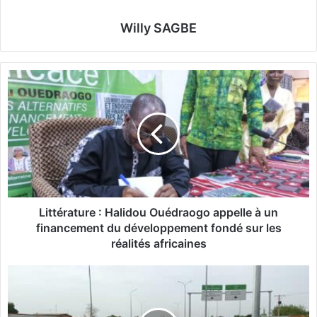
Willy SAGBE
L
i
t
t
é
r
a
t
u
r
Littérature : Halidou Ouédraogo appelle à un
e
financement du développement fondé sur les
:
réalités africaines
H
a
P
l
l
i
u
d