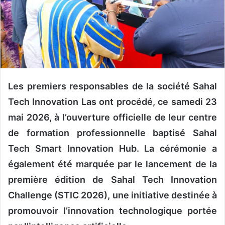
n
c
o
u
r
r
i
Les premiers responsables de la société Sahal
e
l
Tech Innovation Las ont procédé, ce samedi 23
mai 2026, à l’ouverture officielle de leur centre
de formation professionnelle baptisé Sahal
Tech Smart Innovation Hub. La cérémonie a
également été marquée par le lancement de la
première édition de Sahal Tech Innovation
Challenge (STIC 2026), une initiative destinée à
promouvoir l’innovation technologique portée