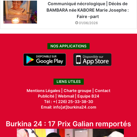
Communiqué nécrologique | Décès de
BAMBARA née KABORE Marie Josephe :
Faire -part
01/06/2026
NOS APPLICATIONS
LIENS UTILES
Mentions Légales |
Charte groupe |
Contact
Publicité
|
Webmail |
Equipe B24
Tél : +( 226) 25-33-38-30
Email: info[at]burkina24.com
Burkina 24 : 17 Prix Galian remportés