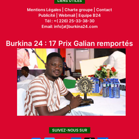
LIENS UTILES
Mentions Légales |
Charte groupe |
Contact
Publicité
|
Webmail |
Equipe B24
Tél : +( 226) 25-33-38-30
Email: info[at]burkina24.com
Burkina 24 : 17 Prix Galian remportés
SUIVEZ-NOUS SUR