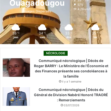
Ouagadougou
29º - 29º
57%
o
i
e
r
4.28 km/h
Nuages Dispersés
k
n
a
m
36
34
33
35
℃
℃
℃
℃
ven
sam
dim
lun
NÉCROLOGIE
Communiqué nécrologique | Décès de
Roger BARRY : Le Ministère de l’Économie et
des Finances présente ses condoléances à
la famille
il y a 1 semaine
Communiqué nécrologique | Décès du
Général de Division Nabéré Honoré TRAORÉ
: Remerciements
03/07/2026