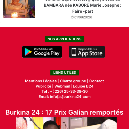
BAMBARA née KABORE Marie Josephe :
Faire -part
01/06/2026
NOS APPLICATIONS
LIENS UTILES
Mentions Légales |
Charte groupe |
Contact
Publicité
|
Webmail |
Equipe B24
Tél : +( 226) 25-33-38-30
Email: info[at]burkina24.com
Burkina 24 : 17 Prix Galian remportés