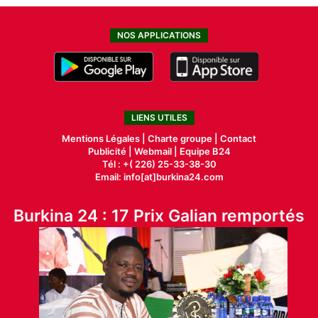
NOS APPLICATIONS
LIENS UTILES
Mentions Légales |
Charte groupe |
Contact
Publicité
|
Webmail |
Equipe B24
Tél : +( 226) 25-33-38-30
Email: info[at]burkina24.com
Burkina 24 : 17 Prix Galian remportés