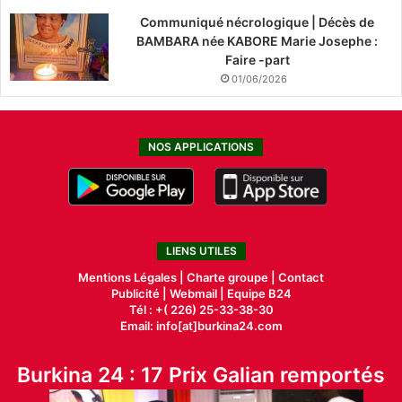
Communiqué nécrologique | Décès de
BAMBARA née KABORE Marie Josephe :
Faire -part
01/06/2026
NOS APPLICATIONS
LIENS UTILES
Mentions Légales |
Charte groupe |
Contact
Publicité
|
Webmail |
Equipe B24
Tél : +( 226) 25-33-38-30
Email: info[at]burkina24.com
Burkina 24 : 17 Prix Galian remportés